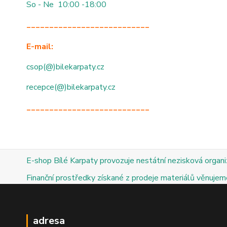
So - Ne 10:00 -18:00
___________________________
E-mail:
csop(@)bilekarpaty.cz
recepce(@)bilekarpaty.cz
___________________________
E-shop Bílé Karpaty provozuje nestátní nezisková organ
Finanční prostředky získané z prodeje materiálů věnujeme
adresa