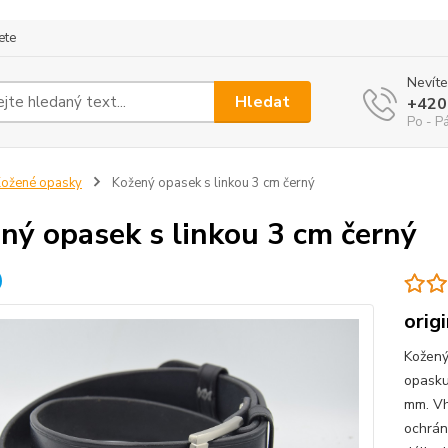
ete
Nevíte
Hledat
+420
Po - P
ožené opasky
Kožený opasek s linkou 3 cm černý
ný opasek s linkou 3 cm černý
orig
Kožený
opasku
mm. Vh
ochrán