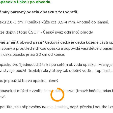
pasek s linkou po obvodu.
mky barevný odstín opasku z fotografií.
sku 2,8-3 cm. Tloušťka kůže cca 3,5-4 mm. Vhodné do jeansů.
lze doplnit logo ČSOP - Český svaz ochránců přírody.
vně změřit obvod pasu?
Celková délka je délka kožené části o
spony a prostřední dírkou opasku a odpovídá vaší délce v pase/b
í dírka opasku je asi 20 cm od konce.
pasku tvoří jednoduchá linka po celém obvodu opasku. Hrany jso
vrstva je použit flexibilní akrylátový lak odolný vodě – top fini
u je použitá barva opasku - černý.
opasek si můžete zvolit: černá, dark brown (tmavě hnědá), brian 
ová.
poutko jsou připevněny na dva šroubky, popř. přezku i poutko l