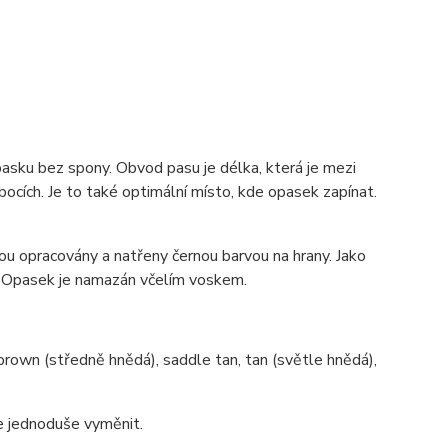
pasku bez spony. Obvod pasu je délka, která je mezi
ocích. Je to také optimální místo, kde opasek zapínat.
u opracovány a natřeny černou barvou na hrany. Jako
sh. Opasek je namazán včelím voskem.
brown (středně hnědá), saddle tan, tan (světle hnědá),
ze jednoduše vyměnit.