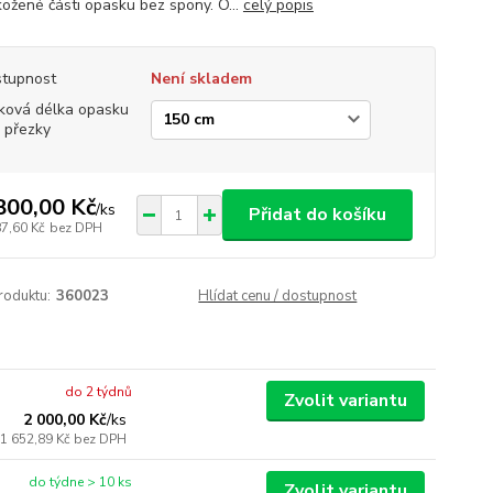
kožené části opasku bez spony. O...
celý popis
tupnost
Není skladem
ková délka opasku
 přezky
800,00 Kč
/
ks
Přidat do košíku
87,60 Kč
bez DPH
roduktu:
360023
Hlídat cenu / dostupnost
do 2 týdnů
Zvolit variantu
2 000,00 Kč
/
ks
1 652,89 Kč
bez DPH
do týdne > 10 ks
Zvolit variantu