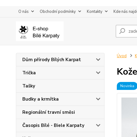
O nás
Obchodní podmínky
Kontakty
Kde nás najd
Úvod
K
Dům přírody Bílých Karpat
Kože
Trička
Tašky
Novinka
Budky a krmítka
Regionální travní směsi
Časopis Bílé - Biele Karpaty