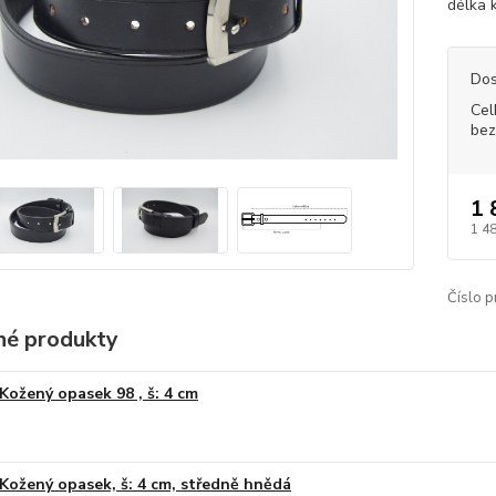
délka 
Dos
Cel
bez
1 
1 4
Číslo p
é produkty
Kožený opasek 98 , š: 4 cm
Kožený opasek, š: 4 cm, středně hnědá