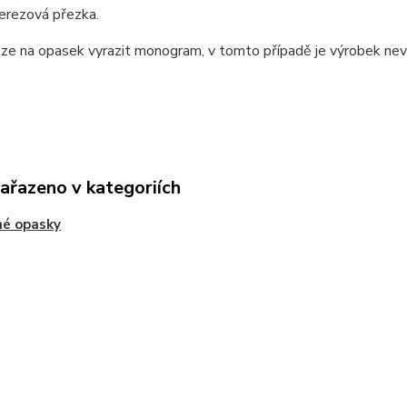
nerezová přezka.
lze na opasek vyrazit monogram, v tomto případě je výrobek ne
zařazeno v kategoriích
né opasky