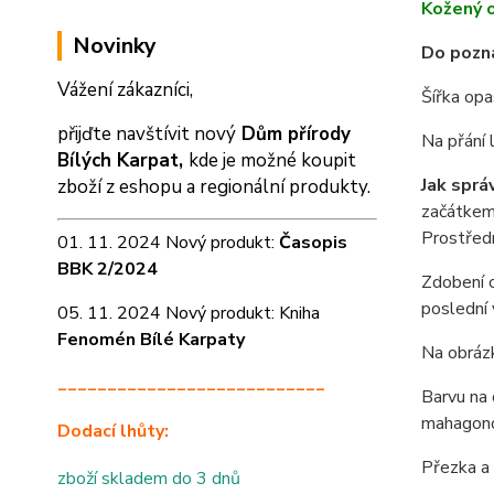
Kožený o
Novinky
Do pozná
Vážení zákazníci,
Šířka opa
přijďte navštívit nový
Dům přírody
Na přání 
Bílých Karpat,
kde je možné koupit
Jak sprá
zboží z eshopu a
regionální produkty.
začátkem 
Prostředn
01. 11. 2024 Nový produkt:
Časopis
BBK 2/2024
Zdobení o
poslední 
05. 11. 2024 Nový produkt: Kniha
Fenomén Bílé Karpaty
Na obrázk
___________________________
Barvu na 
mahagon
Dodací lhůty:
Přezka a 
zboží skladem do 3 dnů