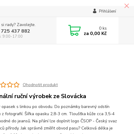
Přihlášení
 si rady? Zavolejte.
0
ks
 725 437 882
za
0,00 Kč
á: 9:00-17:00
Ohodnotit produkt
inální ruční výrobek ze Slovácka
 opasek s linkou po obvodu. Do poznámky barevný odstín
 z fotografií. Šířka opasku 2,8-3 cm. Tloušťka kůže cca 3,5-4
odné do jeansů. Na přání lze doplnit logo ČSOP - Český svaz
ců přírody. Jak správně změřit obvod pasu? Celková délka je