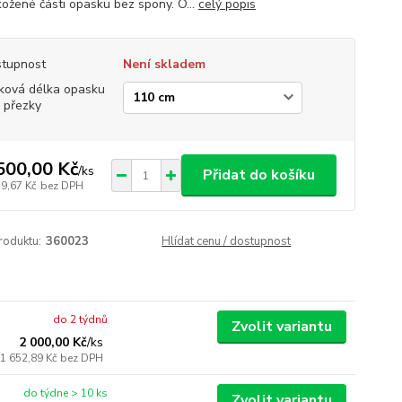
kožené části opasku bez spony. O...
celý popis
tupnost
Není skladem
ková délka opasku
 přezky
500,00 Kč
/
ks
Přidat do košíku
39,67 Kč
bez DPH
roduktu:
360023
Hlídat cenu / dostupnost
do 2 týdnů
Zvolit variantu
2 000,00 Kč
/
ks
1 652,89 Kč
bez DPH
do týdne > 10 ks
Zvolit variantu