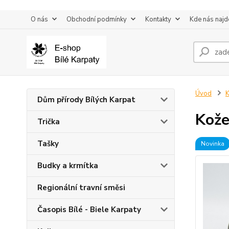
O nás
Obchodní podmínky
Kontakty
Kde nás najd
Úvod
K
Dům přírody Bílých Karpat
Kože
Trička
Tašky
Novinka
Budky a krmítka
Regionální travní směsi
Časopis Bílé - Biele Karpaty