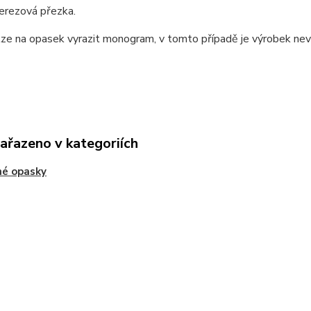
nerezová přezka.
lze na opasek vyrazit monogram, v tomto případě je výrobek ne
zařazeno v kategoriích
né opasky