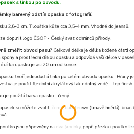
pasek s linkou po obvodu.
mky barevný odstín opasku z fotografií.
sku 2,8-3 cm. Tloušťka kůže cca 3,5-4 mm. Vhodné do jeansů.
lze doplnit logo ČSOP - Český svaz ochránců přírody.
vně změřit obvod pasu?
Celková délka je délka kožené části o
spony a prostřední dírkou opasku a odpovídá vaší délce v pase/b
í dírka opasku je asi 20 cm od konce.
pasku tvoří jednoduchá linka po celém obvodu opasku. Hrany jso
vrstva je použit flexibilní akrylátový lak odolný vodě – top fini
u je použitá barva opasku - černý.
opasek si můžete zvolit: černá, dark brown (tmavě hnědá), brian 
ová.
poutko jsou připevněny na dva šroubky, popř. přezku i poutko l