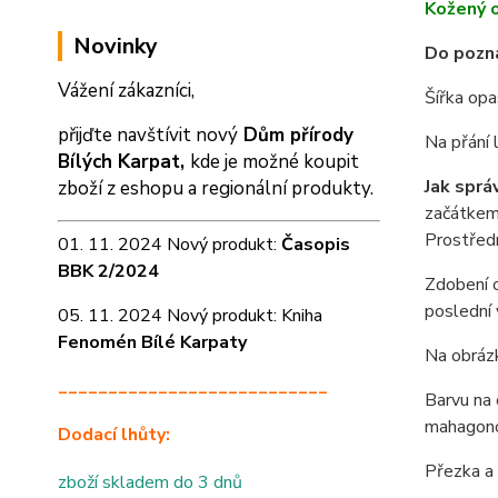
Kožený o
Novinky
Do pozná
Vážení zákazníci,
Šířka opa
přijďte navštívit nový
Dům přírody
Na přání 
Bílých Karpat,
kde je možné koupit
Jak sprá
zboží z eshopu a
regionální produkty.
začátkem 
Prostředn
01. 11. 2024 Nový produkt:
Časopis
BBK 2/2024
Zdobení o
poslední 
05. 11. 2024 Nový produkt: Kniha
Fenomén Bílé Karpaty
Na obrázk
___________________________
Barvu na 
mahagon
Dodací lhůty:
Přezka a 
zboží skladem do 3 dnů