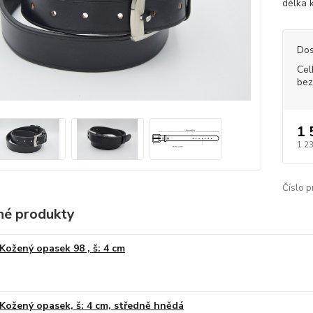
délka 
Dos
Cel
bez
1 
1 2
Číslo p
é produkty
Kožený opasek 98 , š: 4 cm
Kožený opasek, š: 4 cm, středně hnědá