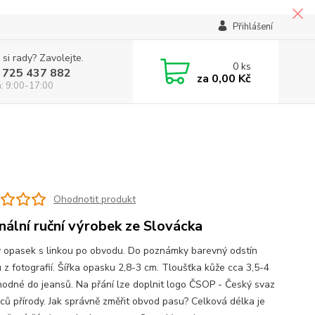
Přihlášení
 si rady? Zavolejte.
0
ks
 725 437 882
za
0,00 Kč
á: 9:00-17:00
Ohodnotit produkt
inální ruční výrobek ze Slovácka
 opasek s linkou po obvodu. Do poznámky barevný odstín
 z fotografií. Šířka opasku 2,8-3 cm. Tloušťka kůže cca 3,5-4
odné do jeansů. Na přání lze doplnit logo ČSOP - Český svaz
ců přírody. Jak správně změřit obvod pasu? Celková délka je