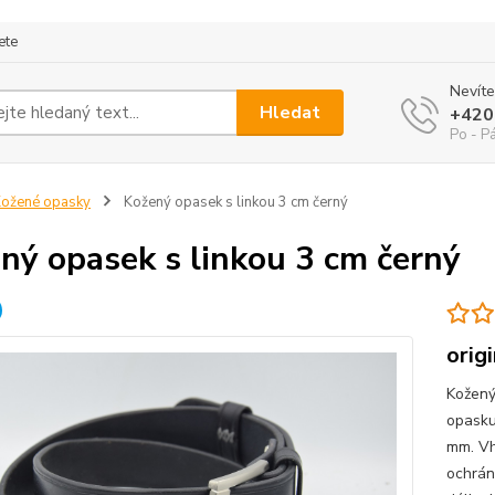
ete
Nevíte
Hledat
+420
Po - P
ožené opasky
Kožený opasek s linkou 3 cm černý
ný opasek s linkou 3 cm černý
orig
Kožený
opasku
mm. Vh
ochrán