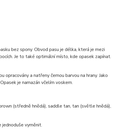
pasku bez spony. Obvod pasu je délka, která je mezi
ocích. Je to také optimální místo, kde opasek zapínat.
u opracovány a natřeny černou barvou na hrany. Jako
sh. Opasek je namazán včelím voskem.
brown (středně hnědá), saddle tan, tan (světle hnědá),
ze jednoduše vyměnit.