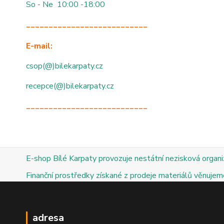
So - Ne 10:00 -18:00
___________________________
E-mail:
csop(@)bilekarpaty.cz
recepce(@)bilekarpaty.cz
___________________________
E-shop Bílé Karpaty provozuje nestátní nezisková organ
Finanční prostředky získané z prodeje materiálů věnujeme
adresa