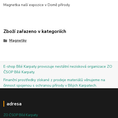
Magnetka naší expozice v Domě přírody.
Zboží zařazeno v kategoriích
Magnetky
E-shop Bílé Karpaty provozuje nestátní nezisková organizace ZO
ČSOP Bílé Karpaty.
Finanční prostředky získané z prodeje materiálů věnujeme na
činnost spojenou s ochranou přírody v Bílých Karpatech.
adresa
ZO ČSOP Bílé Karpaty