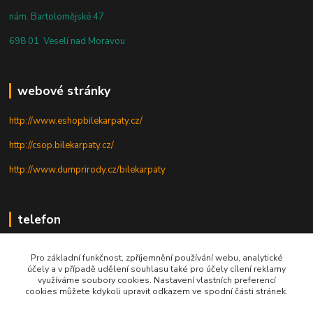
nám. Bartolomějské 47
698 01 Veselí nad Moravou
webové stránky
http://www.eshopbilekarpaty.cz/
http://csop.bilekarpaty.cz/
http://www.dumprirody.cz/bilekarpaty
telefon
+420 725 437 882
Pro základní funkčnost, zpříjemnění používání webu, analytické
účely a v případě udělení souhlasu také pro účely cílení reklamy
+420 727 880 789
využíváme soubory cookies. Nastavení vlastních preferencí
cookies můžete kdykoli upravit odkazem ve spodní části stránek.
PO - PÁ: 9 - 17