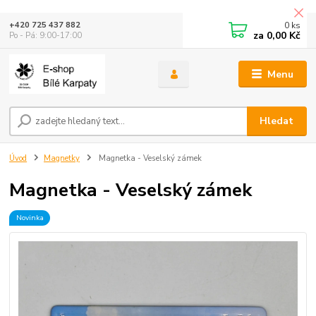
0
ks
+420 725 437 882
za
0,00 Kč
Po - Pá: 9:00-17:00
Menu
Hledat
Úvod
Magnetky
Magnetka - Veselský zámek
Magnetka - Veselský zámek
Novinka