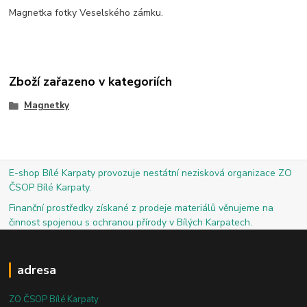
Magnetka fotky Veselského zámku.
Zboží zařazeno v kategoriích
Magnetky
E-shop Bílé Karpaty provozuje nestátní nezisková organizace ZO
ČSOP Bílé Karpaty.
Finanční prostředky získané z prodeje materiálů věnujeme na
činnost spojenou s ochranou přírody v Bílých Karpatech.
adresa
ZO ČSOP Bílé Karpaty