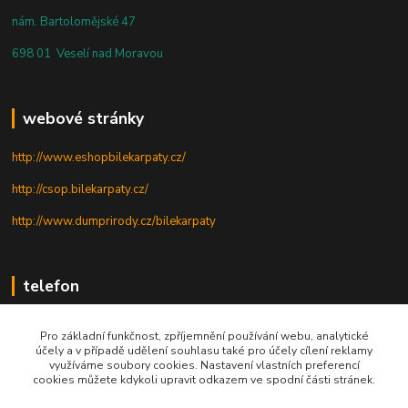
nám. Bartolomějské 47
698 01 Veselí nad Moravou
webové stránky
http://www.eshopbilekarpaty.cz/
http://csop.bilekarpaty.cz/
http://www.dumprirody.cz/bilekarpaty
telefon
+420 725 437 882
Pro základní funkčnost, zpříjemnění používání webu, analytické
účely a v případě udělení souhlasu také pro účely cílení reklamy
+420 727 880 789
využíváme soubory cookies. Nastavení vlastních preferencí
cookies můžete kdykoli upravit odkazem ve spodní části stránek.
PO - PÁ: 9 - 17