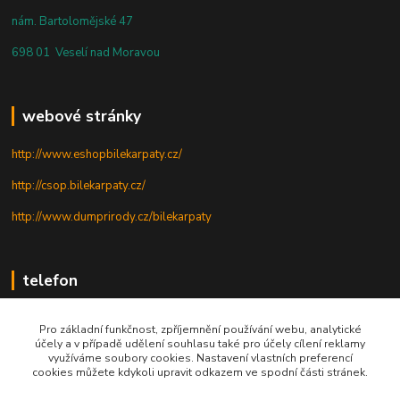
nám. Bartolomějské 47
698 01 Veselí nad Moravou
webové stránky
http://www.eshopbilekarpaty.cz/
http://csop.bilekarpaty.cz/
http://www.dumprirody.cz/bilekarpaty
telefon
+420 725 437 882
Pro základní funkčnost, zpříjemnění používání webu, analytické
účely a v případě udělení souhlasu také pro účely cílení reklamy
+420 727 880 789
využíváme soubory cookies. Nastavení vlastních preferencí
cookies můžete kdykoli upravit odkazem ve spodní části stránek.
PO - PÁ: 9 - 17