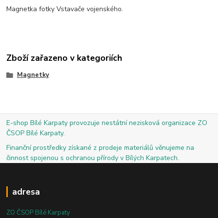
Magnetka fotky Vstavače vojenského.
Zboží zařazeno v kategoriích
Magnetky
E-shop Bílé Karpaty provozuje nestátní nezisková organizace ZO
ČSOP Bílé Karpaty.
Finanční prostředky získané z prodeje materiálů věnujeme na
činnost spojenou s ochranou přírody v Bílých Karpatech.
adresa
ZO ČSOP Bílé Karpaty