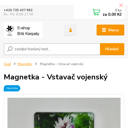
0
ks
+420 725 437 882
za
0,00 Kč
Po - Pá: 9:00-17:00
Menu
Hledat
Úvod
Magnetky
Magnetka - Vstavač vojenský
Magnetka - Vstavač vojenský
Novinka