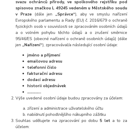
svazu ochránců přírody, ve spolkového rejstříku pod
spisovou značkou L 49245 vedeném u Městského soudu
v Praze
(dále jen
„Správce“
), aby ve smyslu nařízení
Evropského parlamentu a Rady (EU) č. 2016/679 o ochraně
fyzických osob v souvislosti se zpracováním osobních údajů
a o volném pohybu těchto údajů a o zrušení směrnice
95/46/ES (obecné nařízení o ochraně osobních údajů) (dále
jen
„Nařízení“
), zpracovával/a následující osobní údaje:
jméno a příjmení
emailovou adresu
telefonní číslo
fakturační adresu
dodací adresu
historii objednávek
…………..
Výše uvedené os
obní údaje budou zpracovány za účelem:
zřízení a administrace uživatelského účtu
nabídnutí pohodlnějšího nákupního zážitku
Souhlas udělujete na zpracování po dobu
5 let
a to za
účelem: