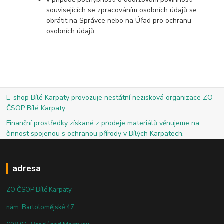
souvisejících se zpracováním osobních údajů se
obrátit na Správce nebo na Úřad pro ochranu
osobních údajů
E-shop Bílé Karpaty provozuje nestátní nezisková organizace ZO
ČSOP Bílé Karpaty.
Finanční prostředky získané z prodeje materiálů věnujeme na
činnost spojenou s ochranou přírody v Bílých Karpatech.
adresa
ZO ČSOP Bílé Karpaty
nám. Bartolomějské 47