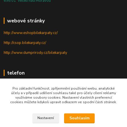
698 01 Veselí nad Moravou
webové stránky
http://www.eshopbilekarpaty.cz/
http://csop.bilekarpaty.cz/
http://www.dumprirody.cz/bilekarpaty
telefon
+420 725 437 882
Pro základní funkčnost, zpříjemnění používání webu, analytické
účely a v případě udělení souhlasu také pro účely cílení reklamy
+420 727 880 789
využíváme soubory cookies. Nastavení vlastních preferencí
cookies můžete kdykoli upravit odkazem ve spodní části stránek.
PO - PÁ: 9 - 17
Souhlasím
Nastavení