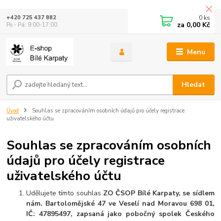
0
ks
+420 725 437 882
za
0,00 Kč
Po - Pá: 9:00-17:00
Menu
Hledat
Úvod
Souhlas se zpracováním osobních údajů pro účely registrace
uživatelského účtu
Souhlas se zpracováním osobních
údajů pro účely registrace
uživatelského účtu
Udělujete tímto souhlas
ZO ČSOP Bílé Karpaty, se sídlem
nám. Bartolomějské 47 ve Veselí nad Moravou 698 01,
IČ: 47895497, zapsaná jako pobočný spolek Českého