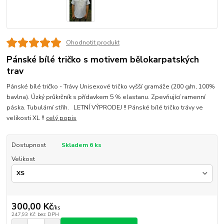
Ohodnotit produkt
Pánské bílé tričko s motivem bělokarpatských
trav
Pánské bílé tričko - Trávy Unisexové tričko vyšší gramáže (200 g/m, 100%
bavlna). Úzký průkrčník s přídavkem 5 % elastanu. Zpevňující ramenní
páska. Tubulární střih. LETNÍ VÝPRODEJ !! Pánské bílé tričko trávy ve
velikosti XL !!
celý popis
Dostupnost
Skladem 6 ks
Velikost
300,00 Kč
/
ks
247,93 Kč
bez DPH