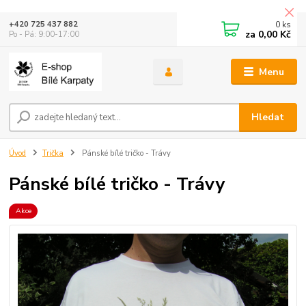
0
ks
+420 725 437 882
za
0,00 Kč
Po - Pá: 9:00-17:00
Menu
Hledat
Úvod
Trička
Pánské bílé tričko - Trávy
Pánské bílé tričko - Trávy
Akce