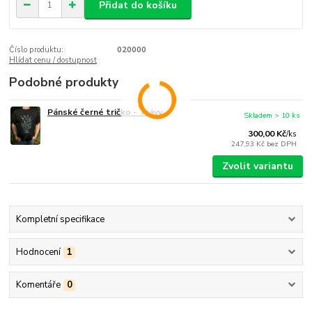
Přidat do košíku
Číslo produktu:
020000
Hlídat cenu / dostupnost
Podobné produkty
Pánské černé tričko - Trávy
Skladem > 10 ks
300,00 Kč
/
ks
247,93 Kč
bez DPH
Zvolit variantu
Kompletní specifikace
Hodnocení
1
Komentáře
0