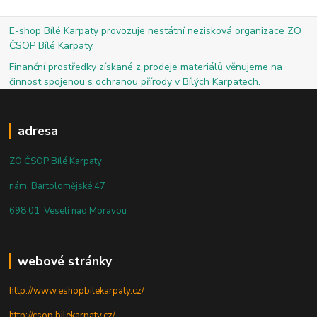
E-shop Bílé Karpaty provozuje nestátní nezisková organizace ZO
ČSOP Bílé Karpaty.
Finanční prostředky získané z prodeje materiálů věnujeme na
činnost spojenou s ochranou přírody v Bílých Karpatech.
adresa
ZO ČSOP Bílé Karpaty
nám. Bartolomějské 47
698 01 Veselí nad Moravou
webové stránky
http://www.eshopbilekarpaty.cz/
http://csop.bilekarpaty.cz/