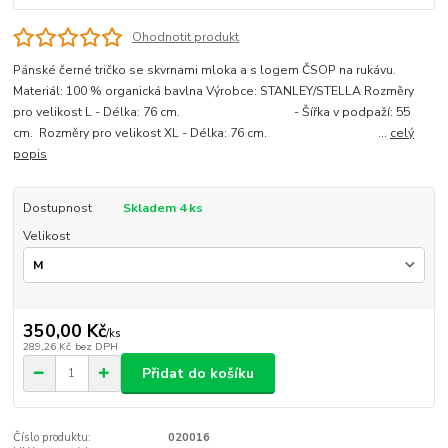
Ohodnotit produkt
Pánské černé tričko se skvrnami mloka a s logem ČSOP na rukávu.
Materiál: 100 % organická bavlna Výrobce: STANLEY/STELLA Rozměry
pro velikost L - Délka: 76 cm. - Šířka v podpaží: 55
cm. Rozměry pro velikost XL - Délka: 76 cm. ...
celý
popis
Dostupnost
Skladem 4 ks
Velikost
350,00 Kč
/
ks
289,26 Kč
bez DPH
Přidat do košíku
Číslo produktu:
020016