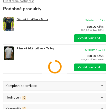
Hlídat cenu / dostupnost
Podobné produkty
Dámské tričko - Mlok
Skladem > 10 ks
350,00 Kč
/
ks
289,26 Kč
bez DPH
Zvolit variantu
Pánské bílé tričko - Trávy
Skladem > 10 ks
300,00 Kč
/
ks
247,93 Kč
bez DPH
Zvolit variantu
Kompletní specifikace
Hodnocení
0
Komentáře
0