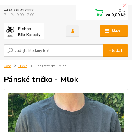
0
ks
+420 725 437 882
za
0,00 Kč
Po - Pá: 9:00-17:00
Menu
Hledat
Úvod
Trička
Pánské tričko - Mlok
Pánské tričko - Mlok