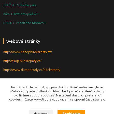
ZO ČSOP Bílé Karpaty
nám. Bartolomějské 47
698 01 Veselí nad Moravou
webové stránky
http://www.eshopbilekarpaty.cz/
http://csop.bilekarpaty.cz/
http://www.dumprirody.cz/bilekarpaty
telefon
Pro základní funkčnost, zpříjemnění používání webu, analytické
účely a v případě udělení souhlasu také pro účely cílení reklamy
využíváme soubory cookies. Nastavení vlastních preferencí
+420 725 437 882
cookies můžete kdykoli upravit odkazem ve spodní části stránek.
+420 727 880 789
Souhlasím
Nastavení