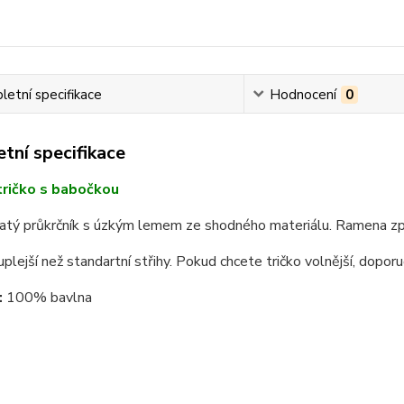
etní specifikace
Hodnocení
0
tní specifikace
ričko s babočkou
latý průkrčník s úzkým lemem ze shodného materiálu. Ramena zp
 uplejší než standartní střihy. Pokud chcete tričko volnější, dopor
:
100% bavlna