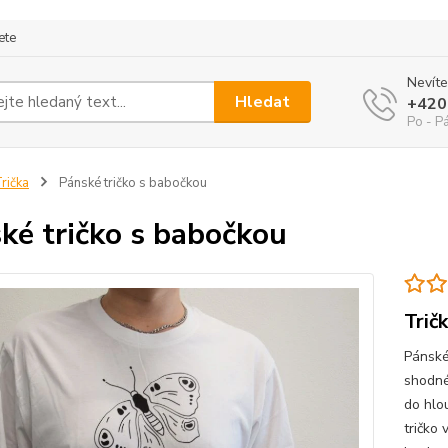
ete
Nevíte
Hledat
+420
Po - P
rička
Pánské tričko s babočkou
ké tričko s babočkou
Trič
Pánské
shodné
do hlou
tričko 