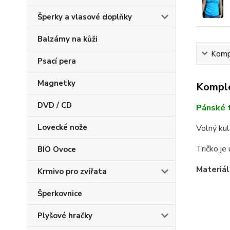
Šperky a vlasové doplňky
Balzámy na kůži
Kompl
Psací pera
Magnetky
Komple
DVD / CD
Pánské t
Lovecké nože
Volný ku
Tričko je
BIO Ovoce
Materiál
Krmivo pro zvířata
Šperkovnice
Plyšové hračky