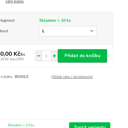
na
celý popis
tupnost
Skladem > 10 ks
ikost
0,00 Kč
/
ks
Přidat do košíku
,26 Kč
bez DPH
roduktu:
850010
Hlídat cenu / dostupnost
Skladem > 10 ks
Zvolit variantu