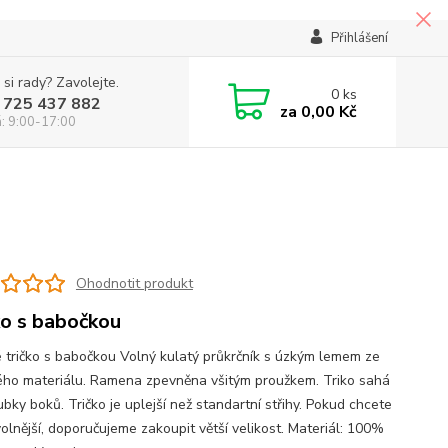
Přihlášení
 si rady? Zavolejte.
0
ks
 725 437 882
za
0,00 Kč
á: 9:00-17:00
Ohodnotit produkt
ko s babočkou
 tričko s babočkou Volný kulatý průkrčník s úzkým lemem ze
ho materiálu. Ramena zpevněna všitým proužkem. Triko sahá
bky boků. Tričko je uplejší než standartní střihy. Pokud chcete
volnější, doporučujeme zakoupit větší velikost. Materiál: 100%