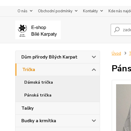
O nás
Obchodní podmínky
Kontakty
Kde nás najd
Úvod
T
Dům přírody Bílých Karpat
Páns
Trička
Dámská trička
Pánská trička
Tašky
Budky a krmítka