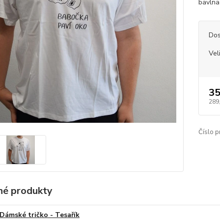
bavl
Dos
Vel
35
289
Číslo p
é produkty
Dámské tričko - Tesařík