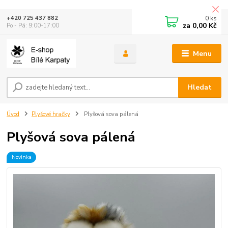
0
ks
+420 725 437 882
za
0,00 Kč
Po - Pá: 9:00-17:00
Menu
Hledat
Úvod
Plyšové hračky
Plyšová sova pálená
Plyšová sova pálená
Novinka