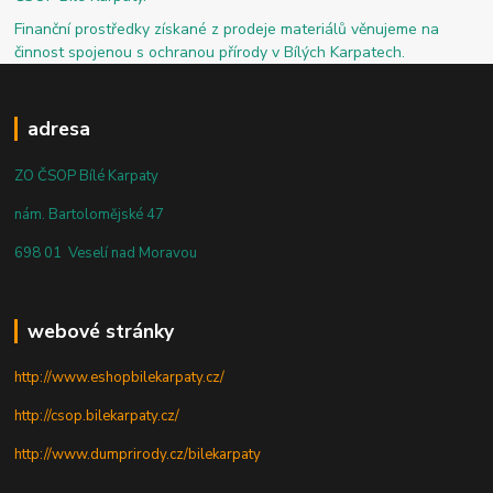
Finanční prostředky získané z prodeje materiálů věnujeme na
činnost spojenou s ochranou přírody v Bílých Karpatech.
adresa
ZO ČSOP Bílé Karpaty
nám. Bartolomějské 47
698 01 Veselí nad Moravou
webové stránky
http://www.eshopbilekarpaty.cz/
http://csop.bilekarpaty.cz/
http://www.dumprirody.cz/bilekarpaty