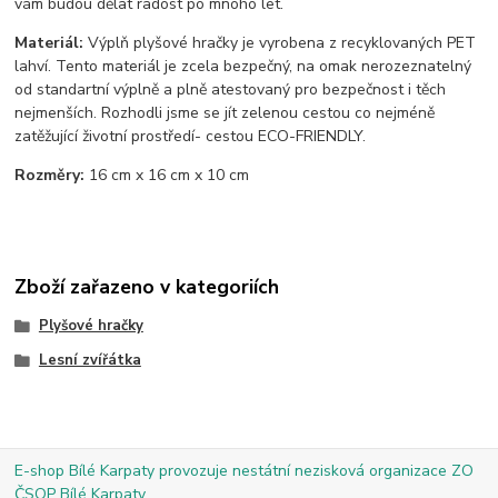
vám budou dělat radost po mnoho let.
Materiál:
Výplň plyšové hračky je vyrobena z recyklovaných PET
lahví. Tento materiál je zcela bezpečný, na omak nerozeznatelný
od standartní výplně a plně atestovaný pro bezpečnost i těch
nejmenších. Rozhodli jsme se jít zelenou cestou co nejméně
zatěžující životní prostředí- cestou ECO-FRIENDLY.
Rozměry:
16 cm x 16 cm x 10 cm
Zboží zařazeno v kategoriích
Plyšové hračky
Lesní zvířátka
E-shop Bílé Karpaty provozuje nestátní nezisková organizace ZO
ČSOP Bílé Karpaty.