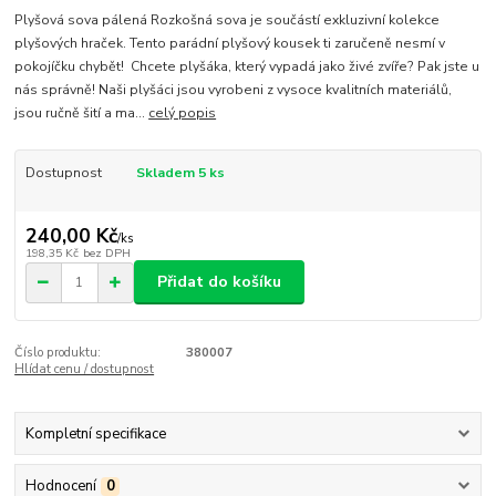
Plyšová sova pálená Rozkošná sova je součástí exkluzivní kolekce
plyšových hraček. Tento parádní plyšový kousek ti zaručeně nesmí v
pokojíčku chybět! Chcete plyšáka, který vypadá jako živé zvíře? Pak jste u
nás správně! Naši plyšáci jsou vyrobeni z vysoce kvalitních materiálů,
jsou ručně šití a ma...
celý popis
Dostupnost
Skladem 5 ks
240,00 Kč
/
ks
198,35 Kč
bez DPH
Přidat do košíku
Číslo produktu:
380007
Hlídat cenu / dostupnost
Kompletní specifikace
Hodnocení
0