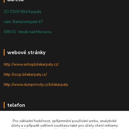
ZO ČSOP Bílé Karpaty
nám. Bartolomějské 47
698 01 Veselí nad Moravou
webové stránky
http://www.eshopbilekarpaty.cz/
http://csop.bilekarpaty.cz/
http://www.dumprirody.cz/bilekarpaty
telefon
+420 725 437 882
Pro základní funkčnost, zpříjemnění používání webu, analytické
účely a v případě udělení souhlasu také pro účely cílení reklamy
+420 727 880 789