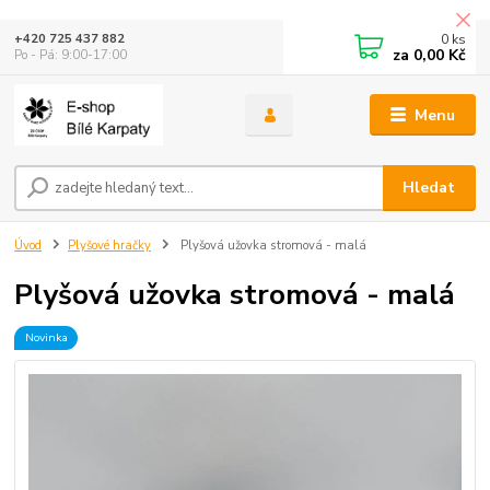
0
ks
+420 725 437 882
za
0,00 Kč
Po - Pá: 9:00-17:00
Menu
Hledat
Úvod
Plyšové hračky
Plyšová užovka stromová - malá
Plyšová užovka stromová - malá
Novinka