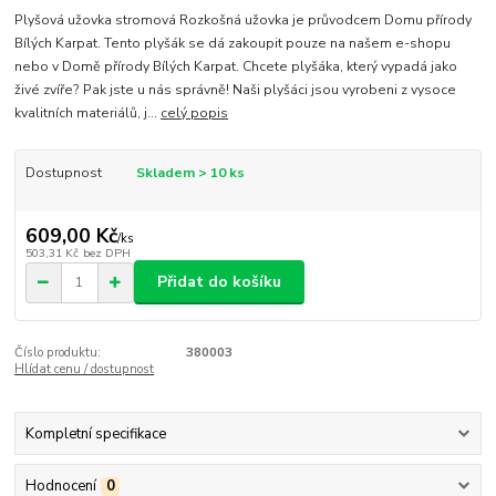
Plyšová užovka stromová Rozkošná užovka je průvodcem Domu přírody
Bílých Karpat. Tento plyšák se dá zakoupit pouze na našem e-shopu
nebo v Domě přírody Bílých Karpat. Chcete plyšáka, který vypadá jako
živé zvíře? Pak jste u nás správně! Naši plyšáci jsou vyrobeni z vysoce
kvalitních materiálů, j...
celý popis
Dostupnost
Skladem > 10 ks
609,00 Kč
/
ks
503,31 Kč
bez DPH
Přidat do košíku
Číslo produktu:
380003
Hlídat cenu / dostupnost
Kompletní specifikace
Hodnocení
0