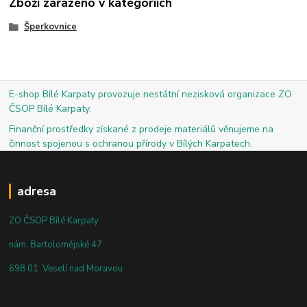
Zboží zařazeno v kategoriích
Šperkovnice
E-shop Bílé Karpaty provozuje nestátní nezisková organizace ZO
ČSOP Bílé Karpaty.
Finanční prostředky získané z prodeje materiálů věnujeme na
činnost spojenou s ochranou přírody v Bílých Karpatech.
adresa
ZO ČSOP Bílé Karpaty
nám. Bartolomějské 47
698 01 Veselí nad Moravou