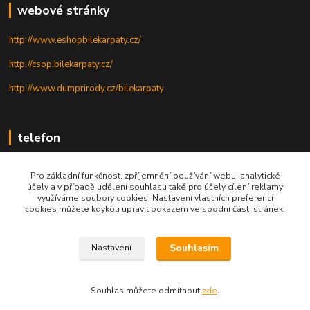
webové stránky
http://www.eshopbilekarpaty.cz/
http://csop.bilekarpaty.cz/
http://www.dumprirody.cz/bilekarpaty
telefon
+420 725 437 882
Pro základní funkčnost, zpříjemnění používání webu, analytické
účely a v případě udělení souhlasu také pro účely cílení reklamy
+420 727 880 789
využíváme soubory cookies. Nastavení vlastních preferencí
cookies můžete kdykoli upravit odkazem ve spodní části stránek.
PO - PÁ: 9 - 17
Souhlasím
Nastavení
© 2025; ZO ČSOP Bílé Karpaty
Souhlas můžete odmítnout
zde
.
Vytvořeno na
Eshop-rychle.cz