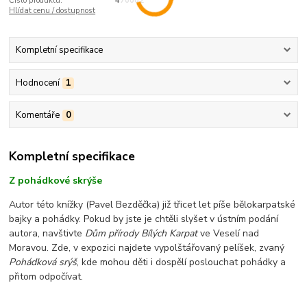
Číslo produktu:
470002
Hlídat cenu / dostupnost
Kompletní specifikace
Hodnocení
1
Komentáře
0
Kompletní specifikace
Z pohádkové skrýše
Autor této knížky (Pavel Bezděčka) již třicet let píše bělokarpatské
bajky a pohádky. Pokud by jste je chtěli slyšet v ústním podání
autora, navštivte
Dům přírody Bílých Karpat
ve Veselí nad
Moravou. Zde, v expozici najdete vypolštářovaný pelíšek, zvaný
Pohádková srýš
, kde mohou děti i dospělí poslouchat pohádky a
přitom odpočívat.