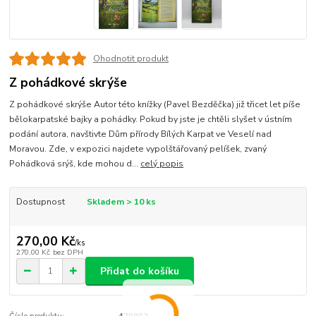
Ohodnotit produkt
Z pohádkové skrýše
Z pohádkové skrýše Autor této knížky (Pavel Bezděčka) již třicet let píše
bělokarpatské bajky a pohádky. Pokud by jste je chtěli slyšet v ústním
podání autora, navštivte Dům přírody Bílých Karpat ve Veselí nad
Moravou. Zde, v expozici najdete vypolštářovaný pelíšek, zvaný
Pohádková srýš, kde mohou d...
celý popis
Dostupnost
Skladem > 10 ks
270,00 Kč
/
ks
270,00 Kč
bez DPH
Přidat do košíku