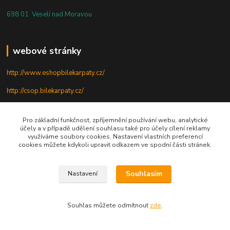
698 01 Veselí nad Moravou
webové stránky
http://www.eshopbilekarpaty.cz/
http://csop.bilekarpaty.cz/
http://www.dumprirody.cz/bilekarpaty
Pro základní funkčnost, zpříjemnění používání webu, analytické
účely a v případě udělení souhlasu také pro účely cílení reklamy
využíváme soubory cookies. Nastavení vlastních preferencí
telefon
cookies můžete kdykoli upravit odkazem ve spodní části stránek.
+420 725 437 882
Souhlasím
Nastavení
+420 727 880 789
PO - PÁ: 9 - 17
Souhlas můžete odmítnout
zde
.