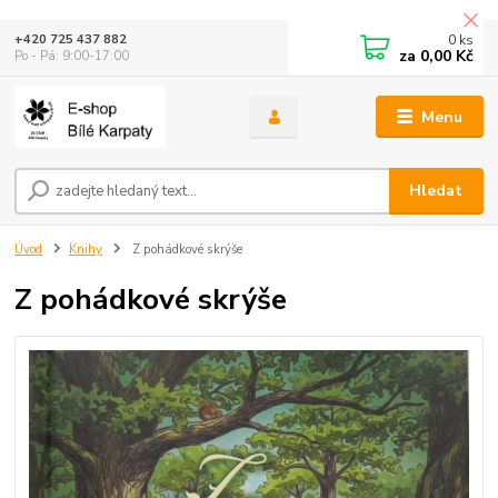
0
ks
+420 725 437 882
za
0,00 Kč
Po - Pá: 9:00-17:00
Menu
Hledat
Úvod
Knihy
Z pohádkové skrýše
Z pohádkové skrýše