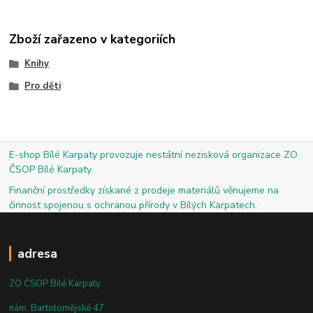
Zboží zařazeno v kategoriích
Knihy
Pro děti
E-shop Bílé Karpaty provozuje nestátní nezisková organizace ZO
ČSOP Bílé Karpaty.
Finanční prostředky získané z prodeje materiálů věnujeme na
činnost spojenou s ochranou přírody v Bílých Karpatech.
adresa
ZO ČSOP Bílé Karpaty
nám. Bartolomějské 47