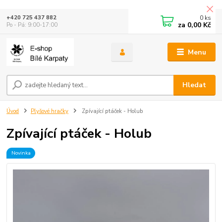
0
ks
+420 725 437 882
za
0,00 Kč
Po - Pá: 9:00-17:00
Menu
Hledat
Úvod
Plyšové hračky
Zpívající ptáček - Holub
Zpívající ptáček - Holub
Novinka