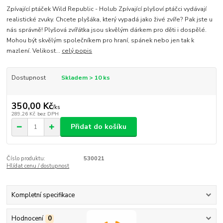
Zpívající ptáček Wild Republic - Holub Zpívající plyšoví ptáčci vydávají
realistické zvuky. Chcete plyšáka, který vypadá jako živé zvíře? Pak jste u
nás správně! Plyšová zvířátka jsou skvělým dárkem pro děti i dospělé.
Mohou být skvělým společníkem pro hraní, spánek nebo jen tak k
mazlení. Velikost...
celý popis
Dostupnost
Skladem > 10 ks
350,00 Kč
/
ks
289,26 Kč
bez DPH
Přidat do košíku
Číslo produktu:
530021
Hlídat cenu / dostupnost
Kompletní specifikace
Hodnocení
0