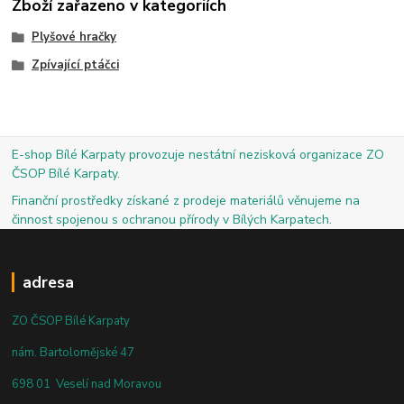
Zboží zařazeno v kategoriích
Plyšové hračky
Zpívající ptáčci
E-shop Bílé Karpaty provozuje nestátní nezisková organizace ZO
ČSOP Bílé Karpaty.
Finanční prostředky získané z prodeje materiálů věnujeme na
činnost spojenou s ochranou přírody v Bílých Karpatech.
adresa
ZO ČSOP Bílé Karpaty
nám. Bartolomějské 47
698 01 Veselí nad Moravou