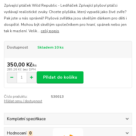
Zpívající ptáček Wild Republic - Ledňáček Zpívající plyšoví ptáčci
vydávají realistické zvuky. Chcete plyšáka, který vypadá jako živé zvíře?
Pak jste u nás správně! Plyšová zvířátka jsou skvělým dárkem pro děti i
dospělé. Mohou být skvělým společníkem pro hraní, spánek nebo jen
tak k mazlení. Velik...
celý popis
Dostupnost
Skladem 10 ks
350,00 Kč
/
ks
289,26 Kč
bez DPH
Přidat do košíku
Číslo produktu:
530013
Hlídat cenu / dostupnost
Kompletní specifikace
Hodnocení
0