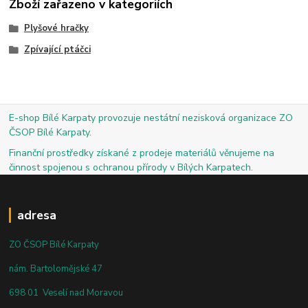
Zboží zařazeno v kategoriích
Plyšové hračky
Zpívající ptáčci
E-shop Bílé Karpaty provozuje nestátní nezisková organizace ZO
ČSOP Bílé Karpaty.
Finanční prostředky získané z prodeje materiálů věnujeme na
činnost spojenou s ochranou přírody v Bílých Karpatech.
adresa
ZO ČSOP Bílé Karpaty
nám. Bartolomějské 47
698 01 Veselí nad Moravou