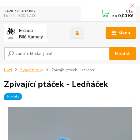
0
ks
+420 725 437 882
za
0,00 Kč
Po - Pá: 9:00-17:00
Menu
Hledat
Úvod
Plyšové hračky
Zpívající ptáček - Ledňáček
Zpívající ptáček - Ledňáček
Novinka