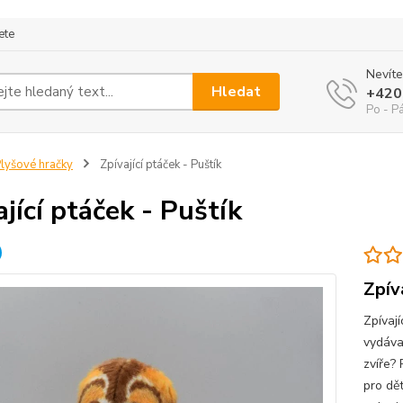
ete
Nevíte
Hledat
+420
Po - P
lyšové hračky
Zpívající ptáček - Puštík
ající ptáček - Puštík
Zpív
Zpívají
vydávaj
zvíře?
pro dě