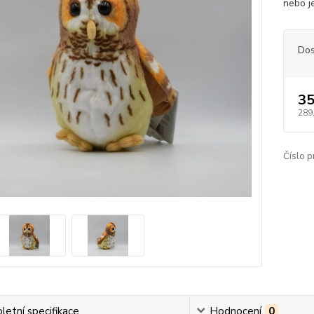
nebo je
Dos
35
289
Číslo p
etní specifikace
Hodnocení
0