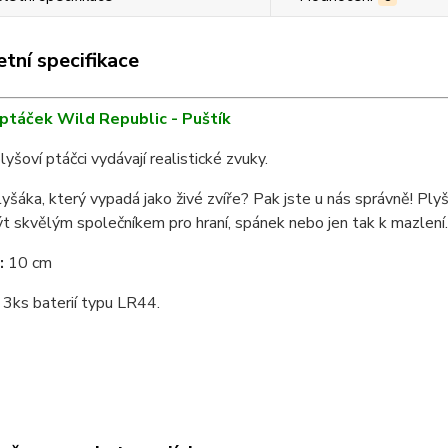
tní specifikace
í ptáček Wild Republic - Puštík
plyšoví ptáčci vydávají realistické zvuky.
yšáka, který vypadá jako živé zvíře? Pak jste u nás správně! Ply
 skvělým společníkem pro hraní, spánek nebo jen tak k mazlení.
:
10 cm
3ks baterií typu LR44.