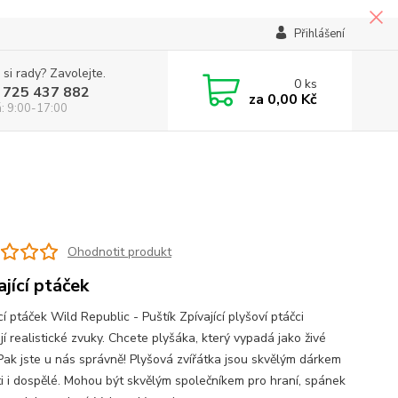
Přihlášení
 si rady? Zavolejte.
0
ks
 725 437 882
za
0,00 Kč
á: 9:00-17:00
Ohodnotit produkt
ající ptáček
cí ptáček Wild Republic - Puštík Zpívající plyšoví ptáčci
í realistické zvuky. Chcete plyšáka, který vypadá jako živé
 Pak jste u nás správně! Plyšová zvířátka jsou skvělým dárkem
ti i dospělé. Mohou být skvělým společníkem pro hraní, spánek