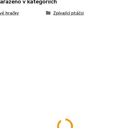
zařazeno v kategoriích
vé hračky
Zpívající ptáčci