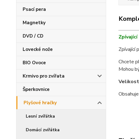
Psací pera
Komple
Magnetky
DVD / CD
Zpívajíc
Zpívající 
Lovecké nože
Chcete pl
BIO Ovoce
Mohou být
Krmivo pro zvířata
Velikost
Šperkovnice
Obsahuje 
Plyšové hračky
Lesní zvířátka
Domácí zvířátka