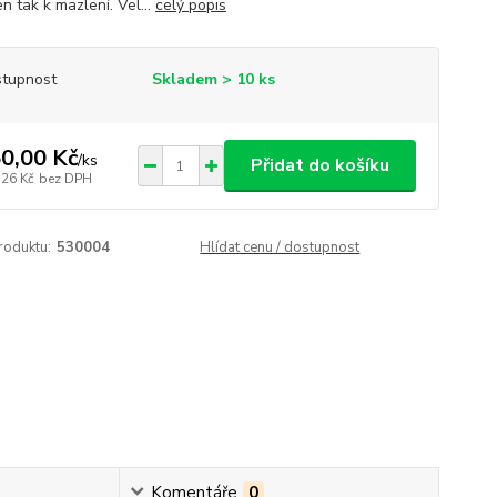
n tak k mazlení. Vel...
celý popis
tupnost
Skladem > 10 ks
0,00 Kč
/
ks
Přidat do košíku
,26 Kč
bez DPH
roduktu:
530004
Hlídat cenu / dostupnost
Komentáře
0