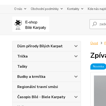
O nás
Obchodní podmínky
Kontakty
Kde nás najd
Úvod
P
Dům přírody Bílých Karpat
Zpív
Trička
Tašky
Novinka
Budky a krmítka
Regionální travní směsi
Časopis Bílé - Biele Karpaty