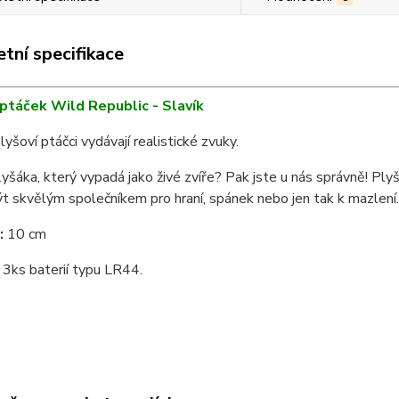
tní specifikace
í ptáček Wild Republic - Slavík
plyšoví ptáčci vydávají realistické zvuky.
yšáka, který vypadá jako živé zvíře? Pak jste u nás správně! Ply
 skvělým společníkem pro hraní, spánek nebo jen tak k mazlení.
:
10 cm
3ks baterií typu LR44.