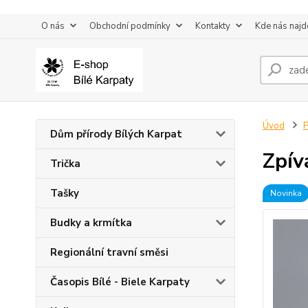
O nás
Obchodní podmínky
Kontakty
Kde nás najd
Úvod
P
Dům přírody Bílých Karpat
Zpíva
Trička
Tašky
Novinka
Budky a krmítka
Regionální travní směsi
Časopis Bílé - Biele Karpaty