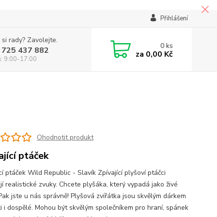
Přihlášení
 si rady? Zavolejte.
0
ks
 725 437 882
za
0,00 Kč
á: 9:00-17:00
Ohodnotit produkt
ající ptáček
cí ptáček Wild Republic - Slavík Zpívající plyšoví ptáčci
í realistické zvuky. Chcete plyšáka, který vypadá jako živé
 Pak jste u nás správně! Plyšová zvířátka jsou skvělým dárkem
ti i dospělé. Mohou být skvělým společníkem pro hraní, spánek