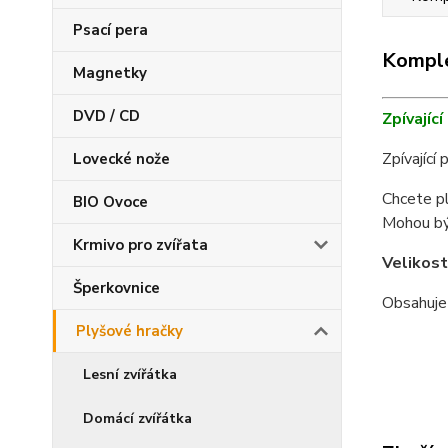
Psací pera
Komple
Magnetky
DVD / CD
Zpívajíc
Zpívající 
Lovecké nože
Chcete pl
BIO Ovoce
Mohou být
Krmivo pro zvířata
Velikost
Šperkovnice
Obsahuje 
Plyšové hračky
Lesní zvířátka
Domácí zvířátka