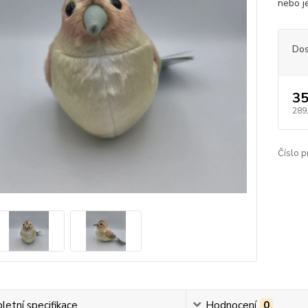
nebo je
Dos
35
289
Číslo p
etní specifikace
Hodnocení
0