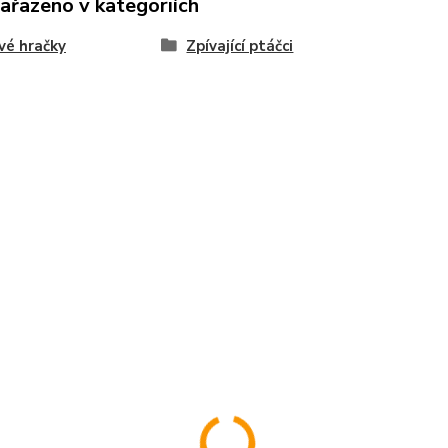
zařazeno v kategoriích
vé hračky
Zpívající ptáčci