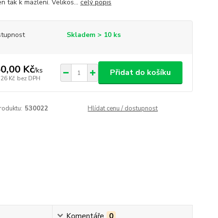
n tak k mazlení. Velikos...
celý popis
tupnost
Skladem > 10 ks
0,00 Kč
/
ks
Přidat do košíku
,26 Kč
bez DPH
roduktu:
530022
Hlídat cenu / dostupnost
Komentáře
0