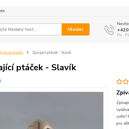
ete
Nevíte
Hledat
+420
Po - P
lyšové hračky
Zpívající ptáček - Slavík
jící ptáček - Slavík
Zpív
Zpívají
vydávaj
zvíře?
pro dě