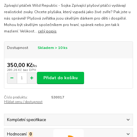
Zpívající ptáček Wild Republic - Sojka Zpívající plyšoví ptáčci vydávají
realistické zvuky. Chcete plyšáka, který vypadá jako živé zvíře? Pak jste u
nás správně! Plyšová zvířátka jsou skvělým dárkem pro děti i dospělé.
Mohou být skvělým společníkem pro hraní, spánek nebo jen tak k
mazlení. Velikost...
celý popis
Dostupnost
Skladem > 10 ks
350,00 Kč
/
ks
289,26 Kč
bez DPH
Přidat do košíku
Číslo produktu:
530017
Hlídat cenu / dostupnost
Kompletní specifikace
Hodnocení
0