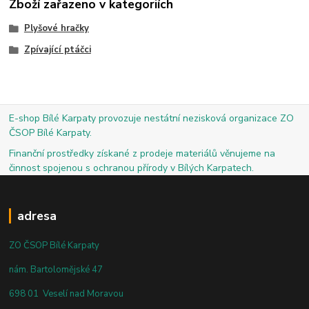
Zboží zařazeno v kategoriích
Plyšové hračky
Zpívající ptáčci
E-shop Bílé Karpaty provozuje nestátní nezisková organizace ZO
ČSOP Bílé Karpaty.
Finanční prostředky získané z prodeje materiálů věnujeme na
činnost spojenou s ochranou přírody v Bílých Karpatech.
adresa
ZO ČSOP Bílé Karpaty
nám. Bartolomějské 47
698 01 Veselí nad Moravou