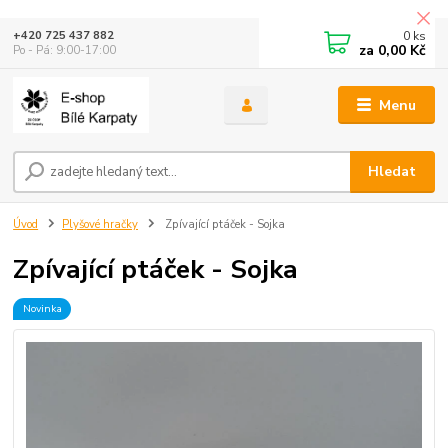
0
ks
+420 725 437 882
za
0,00 Kč
Po - Pá: 9:00-17:00
Menu
Hledat
Úvod
Plyšové hračky
Zpívající ptáček - Sojka
Zpívající ptáček - Sojka
Novinka