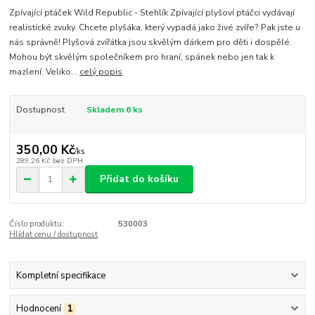
Zpívající ptáček Wild Republic - Stehlík Zpívající plyšoví ptáčci vydávají
realistické zvuky. Chcete plyšáka, který vypadá jako živé zvíře? Pak jste u
nás správně! Plyšová zvířátka jsou skvělým dárkem pro děti i dospělé.
Mohou být skvělým společníkem pro hraní, spánek nebo jen tak k
mazlení. Veliko...
celý popis
Dostupnost
Skladem 6 ks
350,00 Kč
/
ks
289,26 Kč
bez DPH
Přidat do košíku
Číslo produktu:
530003
Hlídat cenu / dostupnost
Kompletní specifikace
Hodnocení
1