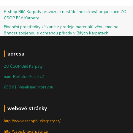
E-shop Bílé Karpaty provozuje nestátní nezisková organizace ZO
ČSOP Bílé Karpaty.
Finanční prostředky získané z prodeje materiálů věnujeme na
činnost spojenou s ochranou přírody v Bílých Karpatech.
adresa
ZO ČSOP Bílé Karpaty
nám. Bartolomějské 47
698 01 Veselí nad Moravou
webové stránky
http://www.eshopbilekarpaty.cz/
http://csop.bilekarpaty.cz/