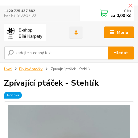
0
ks
+420 725 437 882
za
0,00 Kč
Po - Pá: 9:00-17:00
Menu
Hledat
Úvod
Plyšové hračky
Zpívající ptáček - Stehlík
Zpívající ptáček - Stehlík
Novinka