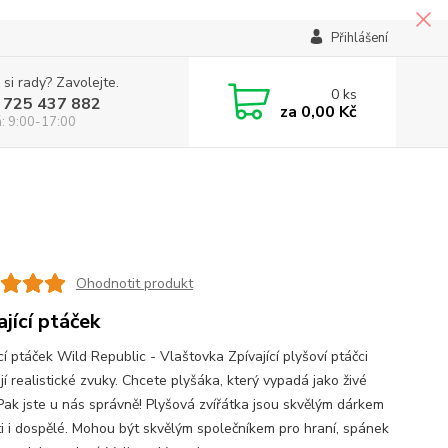
Přihlášení
 si rady? Zavolejte.
0
ks
 725 437 882
za
0,00 Kč
á: 9:00-17:00
Ohodnotit produkt
ající ptáček
cí ptáček Wild Republic - Vlaštovka Zpívající plyšoví ptáčci
í realistické zvuky. Chcete plyšáka, který vypadá jako živé
 Pak jste u nás správně! Plyšová zvířátka jsou skvělým dárkem
ti i dospělé. Mohou být skvělým společníkem pro hraní, spánek