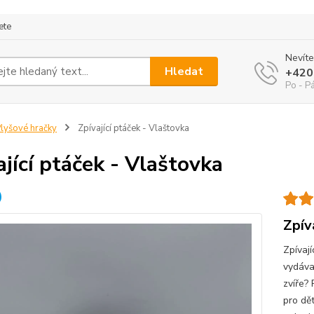
ete
Nevíte
Hledat
+420
Po - P
lyšové hračky
Zpívající ptáček - Vlaštovka
ající ptáček - Vlaštovka
Zpív
Zpívají
vydávaj
zvíře?
pro dě