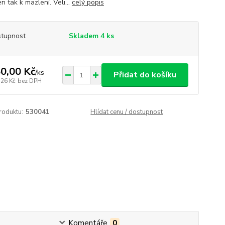
n tak k mazlení. Veli...
celý popis
tupnost
Skladem 4 ks
0,00 Kč
/
ks
Přidat do košíku
,26 Kč
bez DPH
roduktu:
530041
Hlídat cenu / dostupnost
Komentáře
0