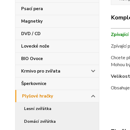
Psací pera
Komple
Magnetky
DVD / CD
Zpívajíc
Zpívající 
Lovecké nože
Chcete pl
BIO Ovoce
Mohou být
Krmivo pro zvířata
Velikost
Šperkovnice
Obsahuje 
Plyšové hračky
Lesní zvířátka
Domácí zvířátka