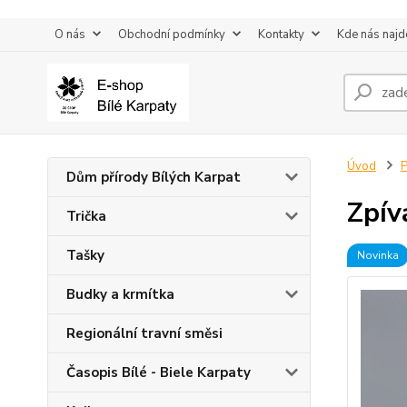
O nás
Obchodní podmínky
Kontakty
Kde nás najd
Úvod
P
Dům přírody Bílých Karpat
Zpív
Trička
Tašky
Novinka
Budky a krmítka
Regionální travní směsi
Časopis Bílé - Biele Karpaty