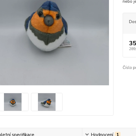
nebo je
Dos
35
289
Číslo p
etní specifikace
Hodnocení
1