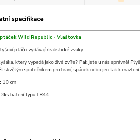
tní specifikace
í ptáček Wild Republic - Vlaštovka
plyšoví ptáčci vydávají realistické zvuky.
yšáka, který vypadá jako živé zvíře? Pak jste u nás správně! Ply
 skvělým společníkem pro hraní, spánek nebo jen tak k mazlení.
:
10 cm
3ks baterií typu LR44.