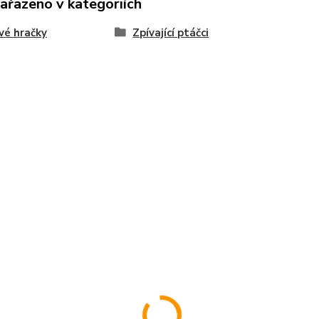
zařazeno v kategoriích
vé hračky
Zpívající ptáčci