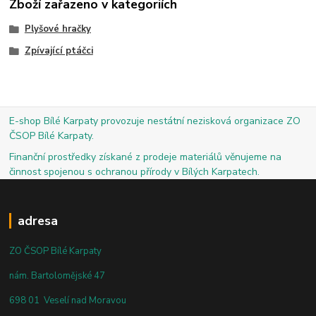
Zboží zařazeno v kategoriích
Plyšové hračky
Zpívající ptáčci
E-shop Bílé Karpaty provozuje nestátní nezisková organizace ZO
ČSOP Bílé Karpaty.
Finanční prostředky získané z prodeje materiálů věnujeme na
činnost spojenou s ochranou přírody v Bílých Karpatech.
adresa
ZO ČSOP Bílé Karpaty
nám. Bartolomějské 47
698 01 Veselí nad Moravou