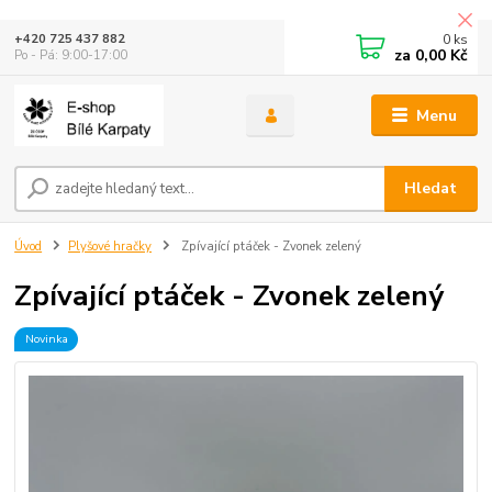
0
ks
+420 725 437 882
za
0,00 Kč
Po - Pá: 9:00-17:00
Menu
Hledat
Úvod
Plyšové hračky
Zpívající ptáček - Zvonek zelený
Zpívající ptáček - Zvonek zelený
Novinka