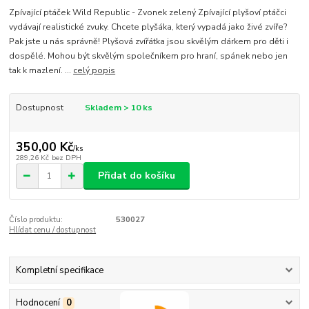
Zpívající ptáček Wild Republic - Zvonek zelený Zpívající plyšoví ptáčci
vydávají realistické zvuky. Chcete plyšáka, který vypadá jako živé zvíře?
Pak jste u nás správně! Plyšová zvířátka jsou skvělým dárkem pro děti i
dospělé. Mohou být skvělým společníkem pro hraní, spánek nebo jen
tak k mazlení. ...
celý popis
Dostupnost
Skladem > 10 ks
350,00 Kč
/
ks
289,26 Kč
bez DPH
Přidat do košíku
Číslo produktu:
530027
Hlídat cenu / dostupnost
Kompletní specifikace
Hodnocení
0