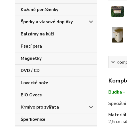
Kožené peněženky
Šperky a vlasové doplňky
Balzámy na kůži
Psací pera
Magnetky
Kompl
DVD / CD
Komple
Lovecké nože
Budka – 
BIO Ovoce
Speciální
Krmivo pro zvířata
Materiá
Šperkovnice
2,5 cm si