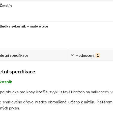
Čmelín
Budka sýkorník – malý otvor
etní specifikace
Hodnocení
1
tní specifikace
kosník
 polobudka pro kosy, kteří si zvykli stavět hnízdo na balkonech, 
l:
smrkového dřevo, hladce obroušené, určeno k nátěru
(nátěrem 
lných prken.