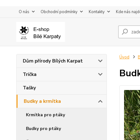
O nás
Obchodní podmínky
Kontakty
Kde nás najd
Úvod
B
Dům přírody Bílých Karpat
Budk
Trička
Tašky
Budky a krmítka
Krmítka pro ptáky
Budky pro ptáky