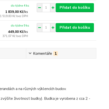
do týdne 4 ks
Přidat do košíku
1 839,00 Kč
/
ks
1 519,83 Kč
bez DPH
do týdne 9 ks
Přidat do košíku
449,00 Kč
/
ks
371,07 Kč
bez DPH
Komentáře
1
verandách a na různých výklencích budov.
zvýšíte životnost budky). Budka je vyrobena z cca 2 -