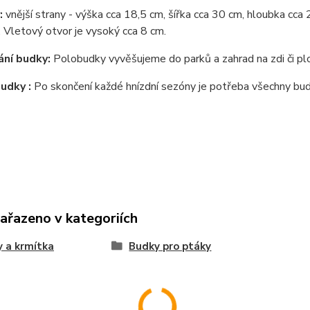
:
vnější strany - výška cca 18,5 cm, šířka cca 30 cm, hloubka cc
). Vletový otvor je vysoký cca 8 cm.
ní budky:
Polobudky vyvěšujeme do parků a zahrad na zdi či plot
budky :
Po skončení každé hnízdní sezóny je potřeba všechny budk
zařazeno v kategoriích
 a krmítka
Budky pro ptáky