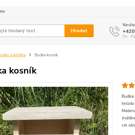
ete
Nevíte
Hledat
+420
Po - P
udky a krmítka
Budka kosník
a kosník
Budka –
hnízdo
Materi
(nátěr
cm siln