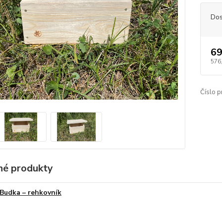
Dos
69
576
Číslo p
é produkty
Budka – rehkovník