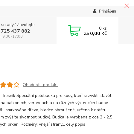
Přihlášení
 si rady? Zavolejte.
0
ks
 725 437 882
za
0,00 Kč
á: 9:00-17:00
Ohodnotit produkt
 kosník Speciální polobudka pro kosy, kteří si zvykli stavět
 na balkonech, verandách a na různých výklencích budov.
ál: smrkového dřevo, hladce obroušené, určeno k nátěru
em zvýšíte životnost budky). Budka je vyrobena z cca 2 - 2,5
ých prken. Rozměry: vnější strany...
celý popis