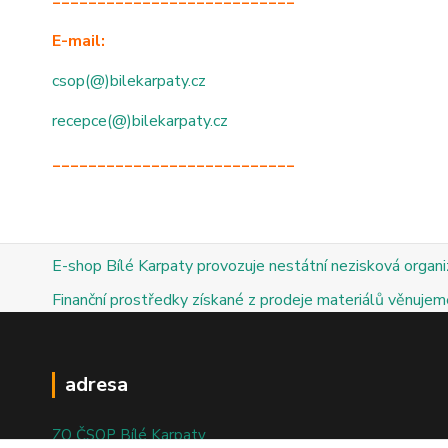
E-mail:
csop(@)bilekarpaty.cz
recepce(@)bilekarpaty.cz
___________________________
E-shop Bílé Karpaty provozuje nestátní nezisková organ
Finanční prostředky získané z prodeje materiálů věnujeme
adresa
ZO ČSOP Bílé Karpaty