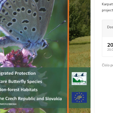
Karpat
projec
Dos
20
20,
Číslo p