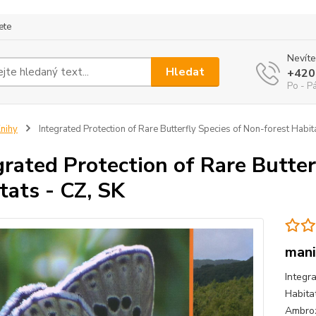
ete
Nevíte
Hledat
+420
Po - P
nihy
Integrated Protection of Rare Butterfly Species of Non-forest Habit
grated Protection of Rare Butter
tats - CZ, SK
mani
Integr
Habitat
Ambroz