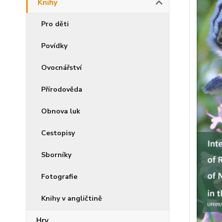
Knihy
Pro děti
Povídky
Ovocnářství
Přírodověda
Obnova luk
Cestopisy
Sborníky
Fotografie
Knihy v angličtině
Hry