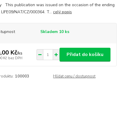
y This publication was issued on the occasion of the ending
t LIFE09/NAT/CZ/000364. T...
celý popis
tupnost
Skladem 10 ks
,00 Kč
/
ks
Přidat do košíku
00 Kč
bez DPH
roduktu:
100003
Hlídat cenu / dostupnost