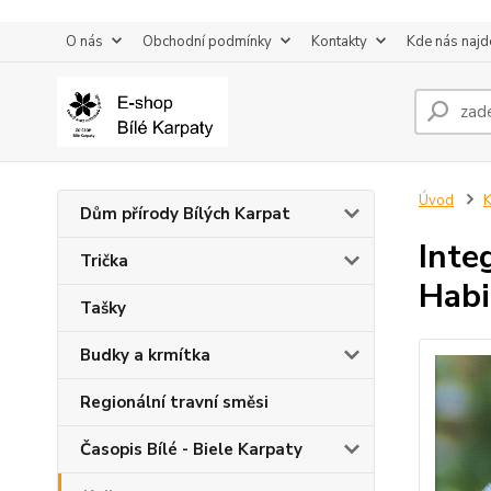
O nás
Obchodní podmínky
Kontakty
Kde nás najd
Úvod
K
Dům přírody Bílých Karpat
Inte
Trička
Habi
Tašky
Budky a krmítka
Regionální travní směsi
Časopis Bílé - Biele Karpaty