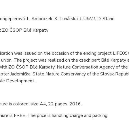
 Jongepierová, L. Ambrozek, K. Tuhárska, J. Uřičář, D. Stano
r: ZO ČSOP Bílé Karpaty
ication was issued on the occasion of the ending project LIFE
union. The project was realized on the czech part Bílé Karpaty a
ith ZO ČSOP Bílé Karpaty: Nature Conversation Agency of the C
pter Jadernička, State Nature Conservancy of the Slovak Republ
ble Development.
ure is colored, size A4, 22 pages, 2016.
hure is FREE. The price is handling charge and packing.