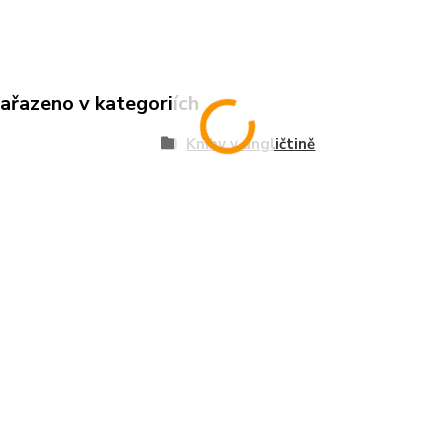
zařazeno v kategoriích
Knihy v angličtině