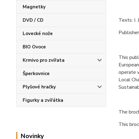
Magnetky
Texts: I.
DVD / CD
Publishe
Lovecké nože
BIO Ovoce
This publ
Krmivo pro zvířata
European 
operate w
Šperkovnice
Local Cha
Sustaina
Plyšové hračky
Figurky a zvířátka
The broch
This broc
Novinky