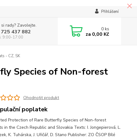
Přihlášení
 si rady? Zavolejte.
0
ks
 725 437 882
za
0,00 Kč
á: 9:00-17:00
ats - CZ, SK
fly Species of Non-forest
Ohodnotit produkt
pulační poplatek
ated Protection of Rare Butterfly Species of Non-forest
s in the Czech Republic and Slovakia Texts: I. Jongepierová, L.
ek, K. Tuhárska, J. Uřičář, D. Stano Publisher: ZO ČSOP Bílé