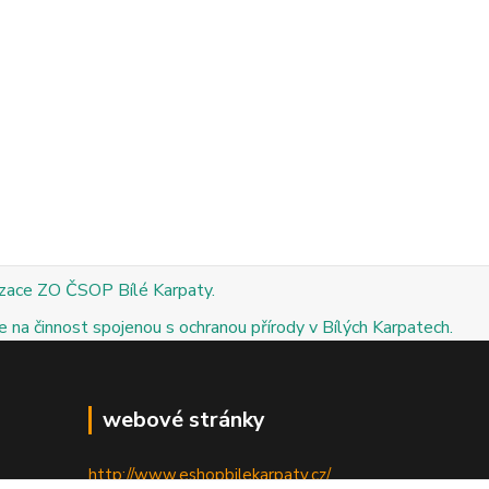
izace ZO ČSOP Bílé Karpaty.
 na činnost spojenou s ochranou přírody v Bílých Karpatech.
webové stránky
http://www.eshopbilekarpaty.cz/