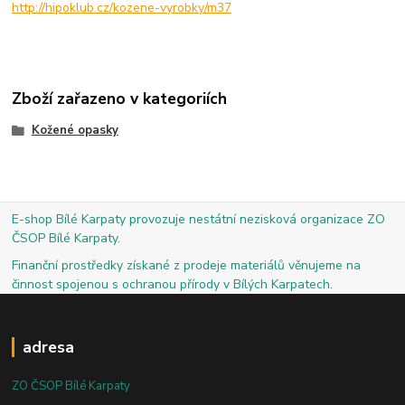
http://hipoklub.cz/kozene-vyrobky/m37
Zboží zařazeno v kategoriích
Kožené opasky
E-shop Bílé Karpaty provozuje nestátní nezisková organizace ZO
ČSOP Bílé Karpaty.
Finanční prostředky získané z prodeje materiálů věnujeme na
činnost spojenou s ochranou přírody v Bílých Karpatech.
adresa
ZO ČSOP Bílé Karpaty