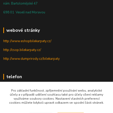
nám. Bartolomějské 47
698 01 Veselí nad Moravou
webové stránky
http://www.eshopbilekarpaty.cz/
http://csop.bilekarpaty.cz/
http://www.dumprirody.cz/bilekarpaty
telefon
+420 725 437 882
Pro základní funkčnost, zpříjemnění používání webu, analytické
účely a v případě udělení souhlasu také pro účely cílení reklamy
+420 727 880 789
využíváme soubory cookies. Nastavení vlastních preferencí
cookies můžete kdykoli upravit odkazem ve spodní části stránek.
PO - PÁ: 9 - 17