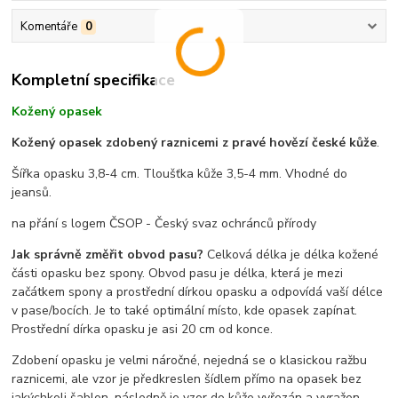
Komentáře
0
Kompletní specifikace
Kožený opasek
Kožený opasek zdobený raznicemi z pravé hovězí české kůže
.
Šířka opasku 3,8-4 cm. Tloušťka kůže 3,5-4 mm. Vhodné do
jeansů.
na přání s logem ČSOP - Český svaz ochránců přírody
Jak správně změřit obvod pasu?
Celková délka je délka kožené
části opasku bez spony. Obvod pasu je délka, která je mezi
začátkem spony a prostřední dírkou opasku a odpovídá vaší délce
v pase/bocích. Je to také optimální místo, kde opasek zapínat.
Prostřední dírka opasku je asi 20 cm od konce.
Zdobení opasku je velmi náročné, nejedná se o klasickou ražbu
raznicemi, ale vzor je předkreslen šídlem přímo na opasek bez
jakýchkoli šablon, následně je vzor do kůže vyřezán a vyražen.