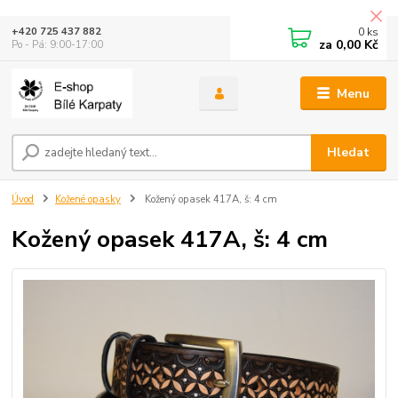
0
ks
+420 725 437 882
za
0,00 Kč
Po - Pá: 9:00-17:00
Menu
Hledat
Úvod
Kožené opasky
Kožený opasek 417A, š: 4 cm
Kožený opasek 417A, š: 4 cm