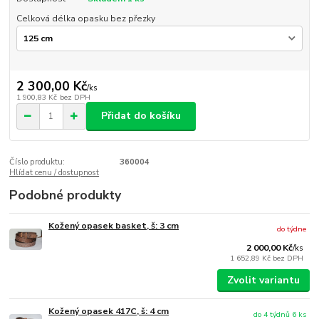
Celková délka opasku bez přezky
2 300,00 Kč
/
ks
1 900,83 Kč
bez DPH
Přidat do košíku
Číslo produktu:
360004
Hlídat cenu / dostupnost
Podobné produkty
Kožený opasek basket, š: 3 cm
do týdne
2 000,00 Kč
/
ks
1 652,89 Kč
bez DPH
Zvolit variantu
Kožený opasek 417C, š: 4 cm
do 4 týdnů 6 ks