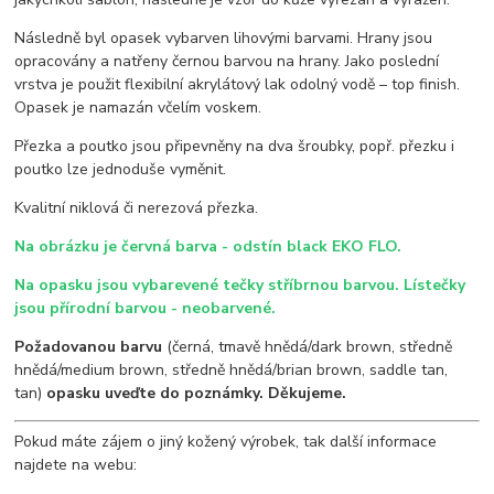
Následně byl opasek vybarven lihovými barvami. Hrany jsou
opracovány a natřeny černou barvou na hrany. Jako poslední
vrstva je použit flexibilní akrylátový lak odolný vodě – top finish.
Opasek je namazán včelím voskem.
Přezka a poutko jsou připevněny na dva šroubky, popř. přezku i
poutko lze jednoduše vyměnit.
Kvalitní niklová či nerezová přezka.
Na obrázku je červná barva - odstín black EKO FLO.
Na opasku jsou vybarevené tečky stříbrnou barvou. Lístečky
jsou přírodní barvou - neobarvené.
Požadovanou barvu
(černá, tmavě hnědá/dark brown, středně
hnědá/medium brown, středně hnědá/brian brown, saddle tan,
tan)
opasku uveďte do poznámky. Děkujeme.
Pokud máte zájem o jiný kožený výrobek, tak další informace
najdete na webu: