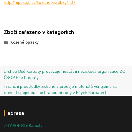
http://hipoklub.cz/kozene-vyrobky/m37
Zboží zařazeno v kategoriích
Kožené opasky
E-shop Bílé Karpaty provozuje nestátní nezisková organizace ZO
ČSOP Bílé Karpaty.
Finanční prostředky získané z prodeje materiálů věnujeme na
činnost spojenou s ochranou přírody v Bílých Karpatech.
adresa
ZO ČSOP Bílé Karpaty