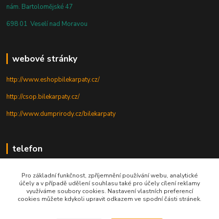
nám. Bartolomějské 47
698 01 Veselí nad Moravou
webové stránky
http://www.eshopbilekarpaty.cz/
http://csop.bilekarpaty.cz/
http://www.dumprirody.cz/bilekarpaty
telefon
+420 725 437 882
Pro základní funkčnost, zpříjemnění používání webu, analytické
účely a v případě udělení souhlasu také pro účely cílení reklamy
+420 727 880 789
využíváme soubory cookies. Nastavení vlastních preferencí
cookies můžete kdykoli upravit odkazem ve spodní části stránek.
PO - PÁ: 9 - 17