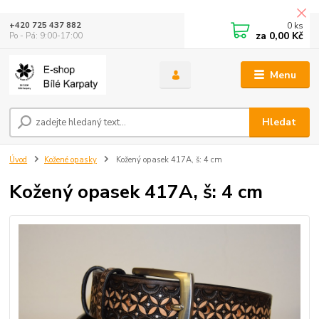
0
ks
+420 725 437 882
za
0,00 Kč
Po - Pá: 9:00-17:00
Menu
Hledat
Úvod
Kožené opasky
Kožený opasek 417A, š: 4 cm
Kožený opasek 417A, š: 4 cm