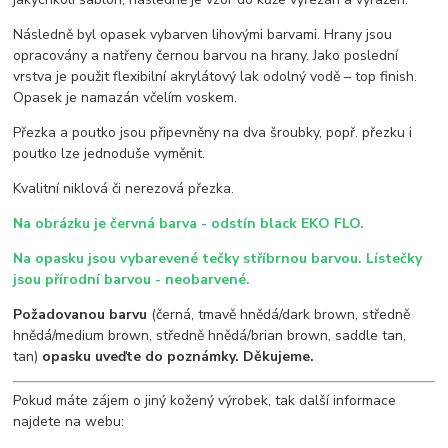
Následně byl opasek vybarven lihovými barvami. Hrany jsou
opracovány a natřeny černou barvou na hrany. Jako poslední
vrstva je použit flexibilní akrylátový lak odolný vodě – top finish.
Opasek je namazán včelím voskem.
Přezka a poutko jsou připevněny na dva šroubky, popř. přezku i
poutko lze jednoduše vyměnit.
Kvalitní niklová či nerezová přezka.
Na obrázku je červná barva - odstín black EKO FLO.
Na opasku jsou vybarevené tečky stříbrnou barvou. Lístečky
jsou přírodní barvou - neobarvené.
Požadovanou barvu
(černá, tmavě hnědá/dark brown, středně
hnědá/medium brown, středně hnědá/brian brown, saddle tan,
tan)
opasku uveďte do poznámky. Děkujeme.
Pokud máte zájem o jiný kožený výrobek, tak další informace
najdete na webu: