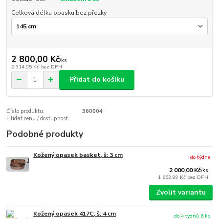
Celková délka opasku bez přezky
2 800,00 Kč
/
ks
2 314,05 Kč
bez DPH
Přidat do košíku
Číslo produktu:
360004
Hlídat cenu / dostupnost
Podobné produkty
Kožený opasek basket, š: 3 cm
do týdne
2 000,00 Kč
/
ks
1 652,89 Kč
bez DPH
Zvolit variantu
Kožený opasek 417C, š: 4 cm
do 4 týdnů 6 ks