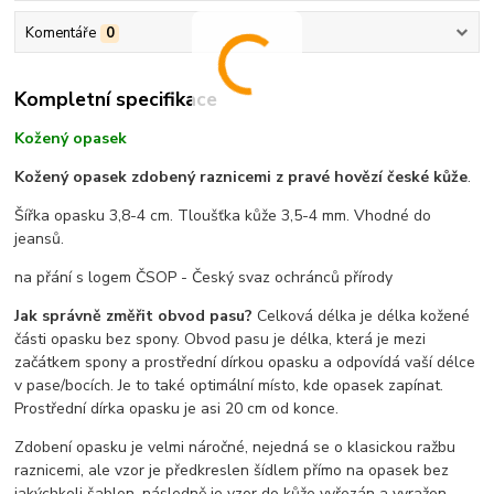
Komentáře
0
Kompletní specifikace
Kožený opasek
Kožený opasek zdobený raznicemi z pravé hovězí české kůže
.
Šířka opasku 3,8-4 cm. Tloušťka kůže 3,5-4 mm. Vhodné do
jeansů.
na přání s logem ČSOP - Český svaz ochránců přírody
Jak správně změřit obvod pasu?
Celková délka je délka kožené
části opasku bez spony. Obvod pasu je délka, která je mezi
začátkem spony a prostřední dírkou opasku a odpovídá vaší délce
v pase/bocích. Je to také optimální místo, kde opasek zapínat.
Prostřední dírka opasku je asi 20 cm od konce.
Zdobení opasku je velmi náročné, nejedná se o klasickou ražbu
raznicemi, ale vzor je předkreslen šídlem přímo na opasek bez
jakýchkoli šablon, následně je vzor do kůže vyřezán a vyražen.