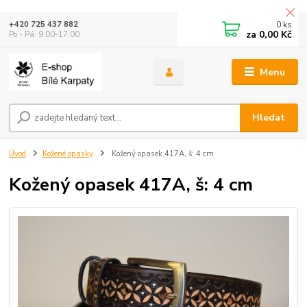
0
ks
+420 725 437 882
za
0,00 Kč
Po - Pá: 9:00-17:00
Menu
Hledat
Úvod
Kožené opasky
Kožený opasek 417A, š: 4 cm
Kožený opasek 417A, š: 4 cm