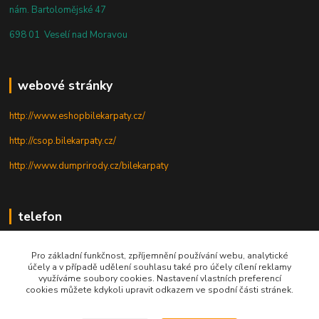
nám. Bartolomějské 47
698 01 Veselí nad Moravou
webové stránky
http://www.eshopbilekarpaty.cz/
http://csop.bilekarpaty.cz/
http://www.dumprirody.cz/bilekarpaty
telefon
+420 725 437 882
Pro základní funkčnost, zpříjemnění používání webu, analytické
účely a v případě udělení souhlasu také pro účely cílení reklamy
+420 727 880 789
využíváme soubory cookies. Nastavení vlastních preferencí
cookies můžete kdykoli upravit odkazem ve spodní části stránek.
PO - PÁ: 9 - 17