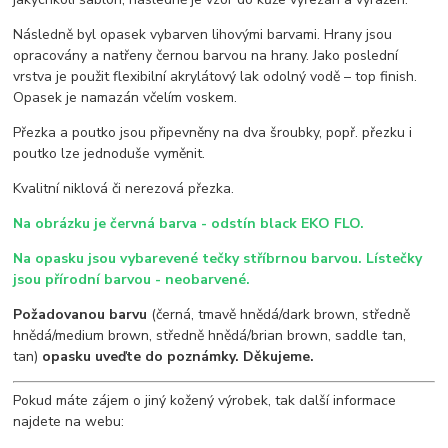
Následně byl opasek vybarven lihovými barvami. Hrany jsou
opracovány a natřeny černou barvou na hrany. Jako poslední
vrstva je použit flexibilní akrylátový lak odolný vodě – top finish.
Opasek je namazán včelím voskem.
Přezka a poutko jsou připevněny na dva šroubky, popř. přezku i
poutko lze jednoduše vyměnit.
Kvalitní niklová či nerezová přezka.
Na obrázku je červná barva - odstín black EKO FLO.
Na opasku jsou vybarevené tečky stříbrnou barvou. Lístečky
jsou přírodní barvou - neobarvené.
Požadovanou barvu
(černá, tmavě hnědá/dark brown, středně
hnědá/medium brown, středně hnědá/brian brown, saddle tan,
tan)
opasku uveďte do poznámky. Děkujeme.
Pokud máte zájem o jiný kožený výrobek, tak další informace
najdete na webu: