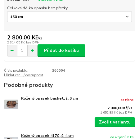
Celková délka opasku bez přezky
2 800,00 Kč
/
ks
2 314,05 Kč
bez DPH
Přidat do košíku
Číslo produktu:
360004
Hlídat cenu / dostupnost
Podobné produkty
Kožený opasek basket, š: 3 cm
do týdne
2 000,00 Kč
/
ks
1 652,89 Kč
bez DPH
Zvolit variantu
Kožený opasek 417C, š: 4 cm
do 4 týdnů 6 ks