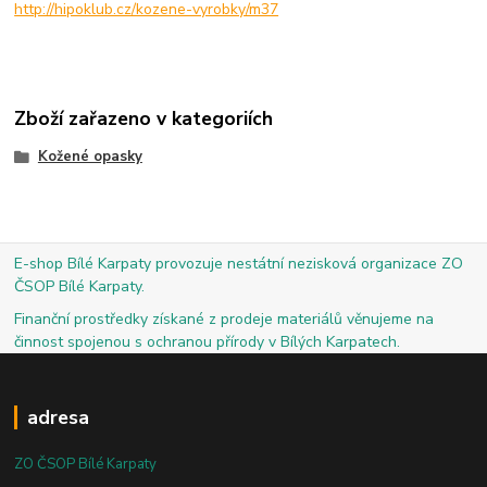
http://hipoklub.cz/kozene-vyrobky/m37
Zboží zařazeno v kategoriích
Kožené opasky
E-shop Bílé Karpaty provozuje nestátní nezisková organizace ZO
ČSOP Bílé Karpaty.
Finanční prostředky získané z prodeje materiálů věnujeme na
činnost spojenou s ochranou přírody v Bílých Karpatech.
adresa
ZO ČSOP Bílé Karpaty