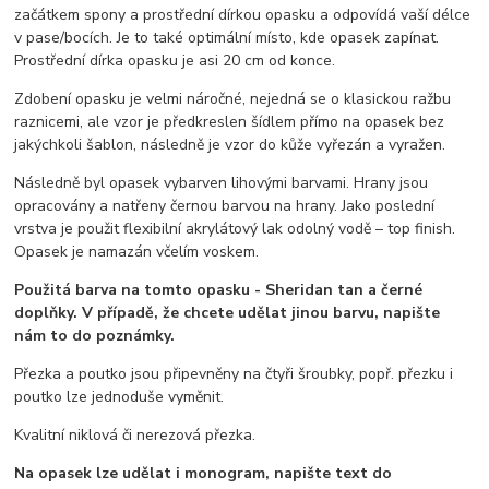
začátkem spony a prostřední dírkou opasku a odpovídá vaší délce
v pase/bocích. Je to také optimální místo, kde opasek zapínat.
Prostřední dírka opasku je asi 20 cm od konce.
Zdobení opasku je velmi náročné, nejedná se o klasickou ražbu
raznicemi, ale vzor je předkreslen šídlem přímo na opasek bez
jakýchkoli šablon, následně je vzor do kůže vyřezán a vyražen.
Následně byl opasek vybarven lihovými barvami. Hrany jsou
opracovány a natřeny černou barvou na hrany. Jako poslední
vrstva je použit flexibilní akrylátový lak odolný vodě – top finish.
Opasek je namazán včelím voskem.
Použitá barva na tomto opasku - Sheridan tan a černé
doplňky. V případě, že chcete udělat jinou barvu, napište
nám to do poznámky.
Přezka a poutko jsou připevněny na čtyři šroubky, popř. přezku i
poutko lze jednoduše vyměnit.
Kvalitní niklová či nerezová přezka.
Na opasek lze udělat i monogram, napište text do