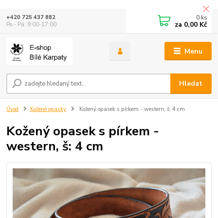
0
ks
+420 725 437 882
za
0,00 Kč
Po - Pá: 9:00-17:00
Menu
Hledat
Úvod
Kožené opasky
Kožený opasek s pírkem - western, š: 4 cm
Kožený opasek s pírkem -
western, š: 4 cm