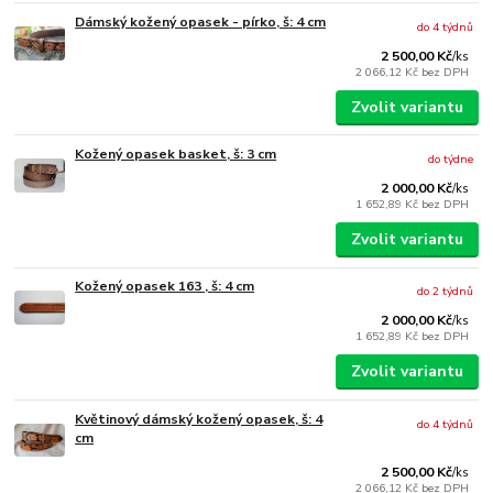
Dámský kožený opasek - pírko, š: 4 cm
do 4 týdnů
2 500,00 Kč
/
ks
2 066,12 Kč
bez DPH
Zvolit variantu
Kožený opasek basket, š: 3 cm
do týdne
2 000,00 Kč
/
ks
1 652,89 Kč
bez DPH
Zvolit variantu
Kožený opasek 163 , š: 4 cm
do 2 týdnů
2 000,00 Kč
/
ks
1 652,89 Kč
bez DPH
Zvolit variantu
Květinový dámský kožený opasek, š: 4
do 4 týdnů
cm
2 500,00 Kč
/
ks
2 066,12 Kč
bez DPH