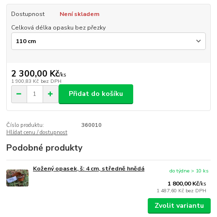
Dostupnost
Není skladem
Celková délka opasku bez přezky
2 300,00 Kč
/
ks
1 900,83 Kč
bez DPH
Přidat do košíku
Číslo produktu:
360010
Hlídat cenu / dostupnost
Podobné produkty
Kožený opasek, š: 4 cm, středně hnědá
do týdne > 10 ks
1 800,00 Kč
/
ks
1 487,60 Kč
bez DPH
Zvolit variantu