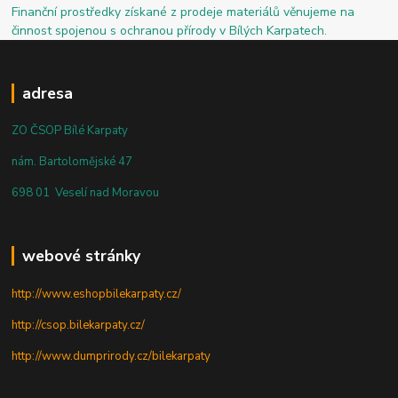
Finanční prostředky získané z prodeje materiálů věnujeme na
činnost spojenou s ochranou přírody v Bílých Karpatech.
adresa
ZO ČSOP Bílé Karpaty
nám. Bartolomějské 47
698 01 Veselí nad Moravou
webové stránky
http://www.eshopbilekarpaty.cz/
http://csop.bilekarpaty.cz/
http://www.dumprirody.cz/bilekarpaty