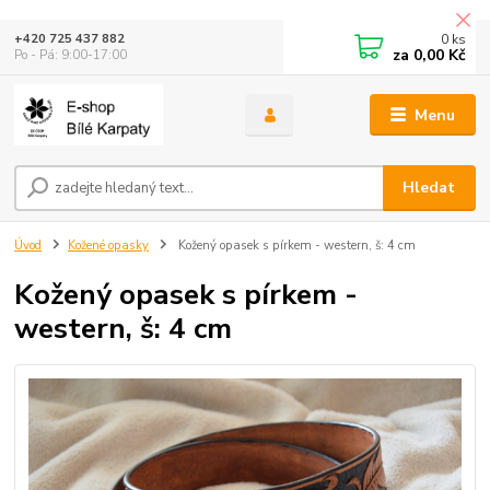
0
ks
+420 725 437 882
za
0,00 Kč
Po - Pá: 9:00-17:00
Menu
Hledat
Úvod
Kožené opasky
Kožený opasek s pírkem - western, š: 4 cm
Kožený opasek s pírkem -
western, š: 4 cm