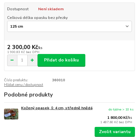
Dostupnost
Není skladem
Celková délka opasku bez přezky
2 300,00 Kč
/
ks
1 900,83 Kč
bez DPH
Přidat do košíku
Číslo produktu:
360010
Hlídat cenu / dostupnost
Podobné produkty
Kožený opasek, š: 4 cm, středně hnědá
do týdne > 10 ks
1 800,00 Kč
/
ks
1 487,60 Kč
bez DPH
Zvolit variantu