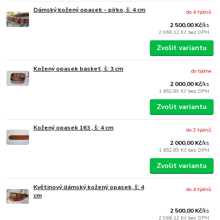
Dámský kožený opasek - pírko, š: 4 cm
do 4 týdnů
2 500,00 Kč
/
ks
2 066,12 Kč
bez DPH
Zvolit variantu
Kožený opasek basket, š: 3 cm
do týdne
2 000,00 Kč
/
ks
1 652,89 Kč
bez DPH
Zvolit variantu
Kožený opasek 163 , š: 4 cm
do 2 týdnů
2 000,00 Kč
/
ks
1 652,89 Kč
bez DPH
Zvolit variantu
Květinový dámský kožený opasek, š: 4
do 4 týdnů
cm
2 500,00 Kč
/
ks
2 066,12 Kč
bez DPH