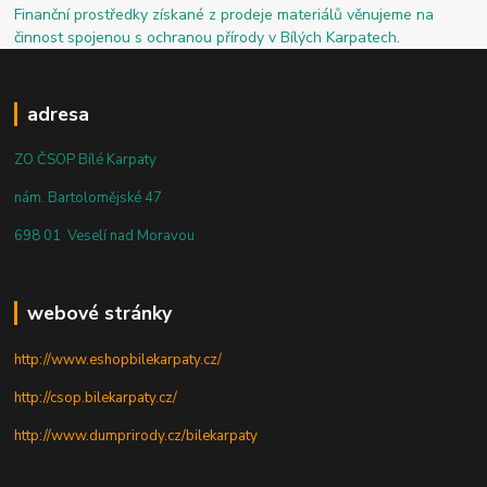
Finanční prostředky získané z prodeje materiálů věnujeme na
činnost spojenou s ochranou přírody v Bílých Karpatech.
adresa
ZO ČSOP Bílé Karpaty
nám. Bartolomějské 47
698 01 Veselí nad Moravou
webové stránky
http://www.eshopbilekarpaty.cz/
http://csop.bilekarpaty.cz/
http://www.dumprirody.cz/bilekarpaty