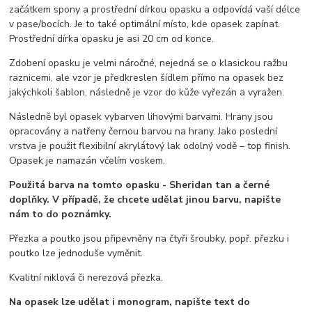
začátkem spony a prostřední dírkou opasku a odpovídá vaší délce
v pase/bocích. Je to také optimální místo, kde opasek zapínat.
Prostřední dírka opasku je asi 20 cm od konce.
Zdobení opasku je velmi náročné, nejedná se o klasickou ražbu
raznicemi, ale vzor je předkreslen šídlem přímo na opasek bez
jakýchkoli šablon, následně je vzor do kůže vyřezán a vyražen.
Následně byl opasek vybarven lihovými barvami. Hrany jsou
opracovány a natřeny černou barvou na hrany. Jako poslední
vrstva je použit flexibilní akrylátový lak odolný vodě – top finish.
Opasek je namazán včelím voskem.
Použitá barva na tomto opasku - Sheridan tan a černé
doplňky. V případě, že chcete udělat jinou barvu, napište
nám to do poznámky.
Přezka a poutko jsou připevněny na čtyři šroubky, popř. přezku i
poutko lze jednoduše vyměnit.
Kvalitní niklová či nerezová přezka.
Na opasek lze udělat i monogram, napište text do