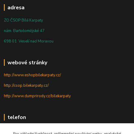
adresa
ZO ČSOP Bílé Karpaty
nám. Bartolomějské 47
698 01 Veselí nad Moravou
webové stránky
http://www.eshopbilekarpaty.cz/
http://csop.bilekarpaty.cz/
http://www.dumprirody.cz/bilekarpaty
telefon
+420 725 437 882
Pro základní funkčnost, zpříjemnění používání webu, analytické