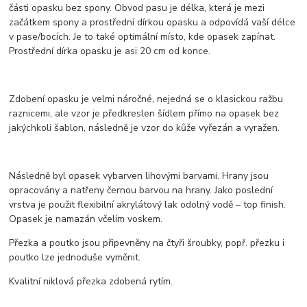
části opasku bez spony. Obvod pasu je délka, která je mezi
začátkem spony a prostřední dírkou opasku a odpovídá vaší délce
v pase/bocích. Je to také optimální místo, kde opasek zapínat.
Prostřední dírka opasku je asi 20 cm od konce.
Zdobení opasku je velmi náročné, nejedná se o klasickou ražbu
raznicemi, ale vzor je předkreslen šídlem přímo na opasek bez
jakýchkoli šablon, následně je vzor do kůže vyřezán a vyražen.
Následně byl opasek vybarven lihovými barvami. Hrany jsou
opracovány a natřeny černou barvou na hrany. Jako poslední
vrstva je použit flexibilní akrylátový lak odolný vodě – top finish.
Opasek je namazán včelím voskem.
Přezka a poutko jsou připevněny na čtyři šroubky, popř. přezku i
poutko lze jednoduše vyměnit.
Kvalitní niklová přezka zdobená rytím.