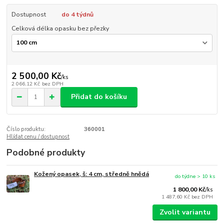
Dostupnost
do 4 týdnů
Celková délka opasku bez přezky
2 500,00 Kč
/
ks
2 066,12 Kč
bez DPH
Přidat do košíku
Číslo produktu:
360001
Hlídat cenu / dostupnost
Podobné produkty
Kožený opasek, š: 4 cm, středně hnědá
do týdne > 10 ks
1 800,00 Kč
/
ks
1 487,60 Kč
bez DPH
Zvolit variantu