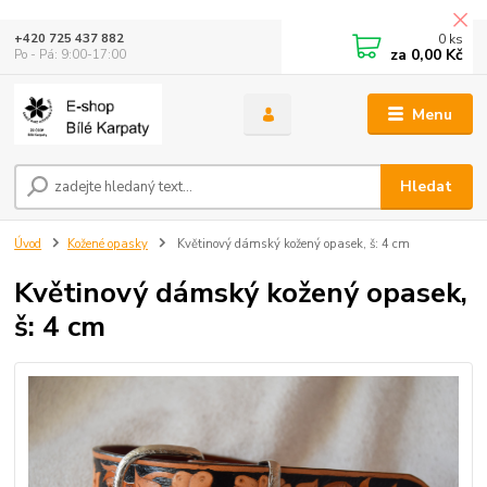
0
ks
+420 725 437 882
za
0,00 Kč
Po - Pá: 9:00-17:00
Menu
Hledat
Úvod
Kožené opasky
Květinový dámský kožený opasek, š: 4 cm
Květinový dámský kožený opasek,
š: 4 cm