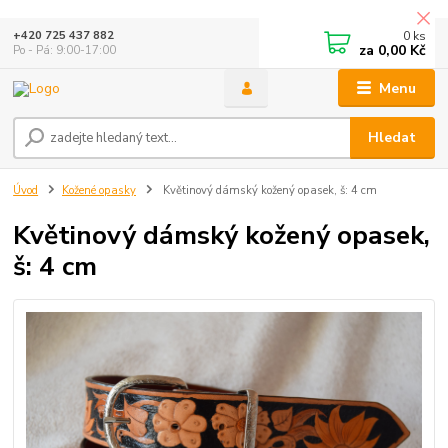
0
ks
+420 725 437 882
za
0,00 Kč
Po - Pá: 9:00-17:00
Menu
Hledat
Úvod
Kožené opasky
Květinový dámský kožený opasek, š: 4 cm
Květinový dámský kožený opasek,
š: 4 cm