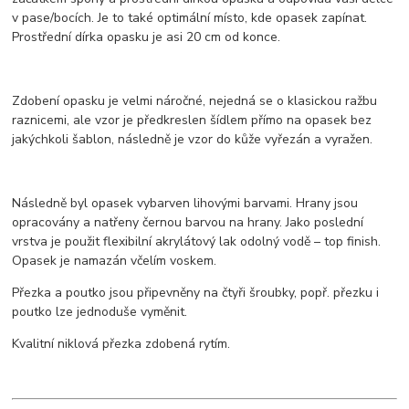
v pase/bocích. Je to také optimální místo, kde opasek zapínat.
Prostřední dírka opasku je asi 20 cm od konce.
Zdobení opasku je velmi náročné, nejedná se o klasickou ražbu
raznicemi, ale vzor je předkreslen šídlem přímo na opasek bez
jakýchkoli šablon, následně je vzor do kůže vyřezán a vyražen.
Následně byl opasek vybarven lihovými barvami. Hrany jsou
opracovány a natřeny černou barvou na hrany. Jako poslední
vrstva je použit flexibilní akrylátový lak odolný vodě – top finish.
Opasek je namazán včelím voskem.
Přezka a poutko jsou připevněny na čtyři šroubky, popř. přezku i
poutko lze jednoduše vyměnit.
Kvalitní niklová přezka zdobená rytím.