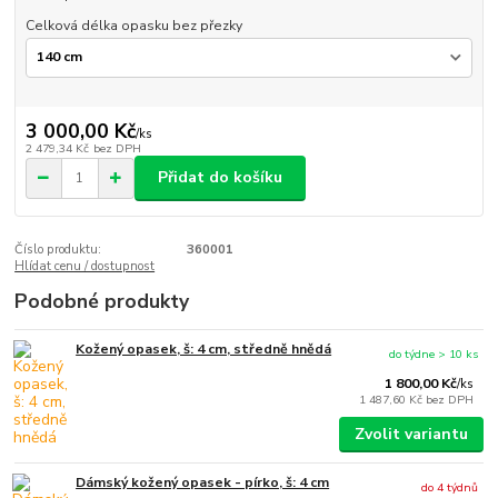
Celková délka opasku bez přezky
3 000,00 Kč
/
ks
2 479,34 Kč
bez DPH
Přidat do košíku
Číslo produktu:
360001
Hlídat cenu / dostupnost
Podobné produkty
Kožený opasek, š: 4 cm, středně hnědá
do týdne > 10 ks
1 800,00 Kč
/
ks
1 487,60 Kč
bez DPH
Zvolit variantu
Dámský kožený opasek - pírko, š: 4 cm
do 4 týdnů