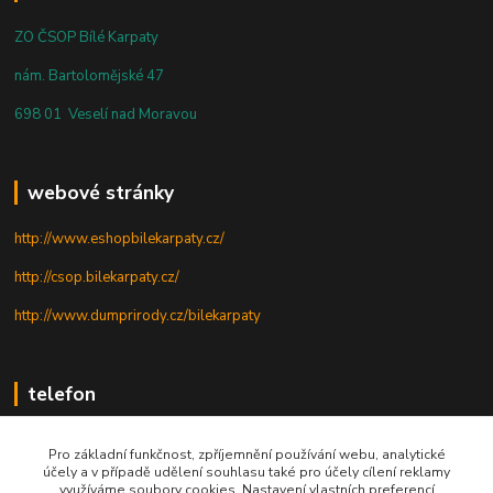
ZO ČSOP Bílé Karpaty
nám. Bartolomějské 47
698 01 Veselí nad Moravou
webové stránky
http://www.eshopbilekarpaty.cz/
http://csop.bilekarpaty.cz/
http://www.dumprirody.cz/bilekarpaty
telefon
+420 725 437 882
Pro základní funkčnost, zpříjemnění používání webu, analytické
účely a v případě udělení souhlasu také pro účely cílení reklamy
+420 727 880 789
využíváme soubory cookies. Nastavení vlastních preferencí