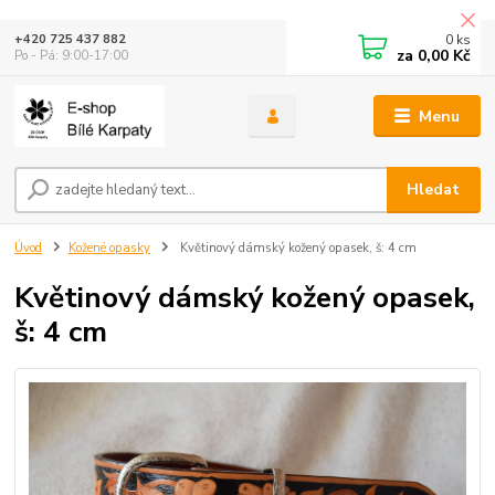
0
ks
+420 725 437 882
za
0,00 Kč
Po - Pá: 9:00-17:00
Menu
Hledat
Úvod
Kožené opasky
Květinový dámský kožený opasek, š: 4 cm
Květinový dámský kožený opasek,
š: 4 cm