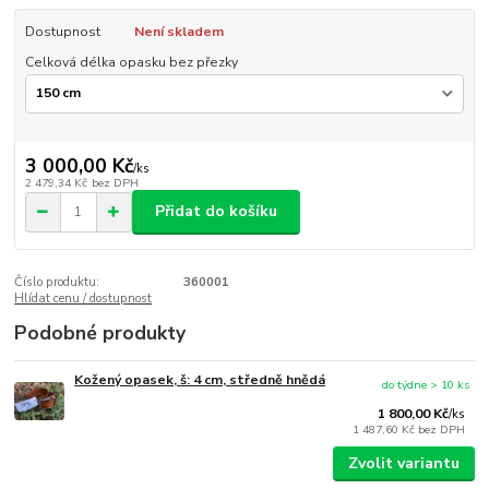
Dostupnost
Není skladem
Celková délka opasku bez přezky
3 000,00 Kč
/
ks
2 479,34 Kč
bez DPH
Přidat do košíku
Číslo produktu:
360001
Hlídat cenu / dostupnost
Podobné produkty
Kožený opasek, š: 4 cm, středně hnědá
do týdne > 10 ks
1 800,00 Kč
/
ks
1 487,60 Kč
bez DPH
Zvolit variantu