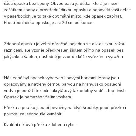
části opasku bez spony. Obvod pasu je délka, která je mezi
začátkem spony a prostřední dírkou opasku a odpovídá vaší délce
v pase/bocích. Je to také optimální místo, kde opasek zapínat.
Prostřední dírka opasku je asi 20 cm od konce.
Zdobení opasku je velmi náročné, nejedná se o klasickou ražbu
raznicemi, ale vzor je předkreslen šídlem přímo na opasek bez
jakýchkoli šablon, následně je vzor do kůže vyřezán a vyražen.
Následně byl opasek vybarven lihovými barvami. Hrany jsou
opracovány a natřeny černou barvou na hrany. Jako poslední
vrstva je použit flexibilní akrylátový lak odolný vodě – top finish.
Opasek je namazán včelím voskem.
Přezka a poutko jsou připevněny na čtyři šroubky, popř. přezku i
poutko lze jednoduše vyměnit.
Kvalitní niklová přezka zdobená rytím.