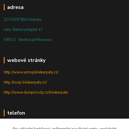
adresa
ZO ČSOP Bílé Karpaty
nám. Bartolomějské 47
698 01 Veselí nad Moravou
webové stránky
http://www.eshopbilekarpaty.cz/
http://csop.bilekarpaty.cz/
http://www.dumprirody.cz/bilekarpaty
telefon
+420 725 437 882
Pro základní funkčnost, zpříjemnění používání webu, analytické