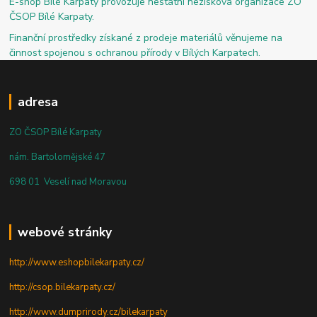
E-shop Bílé Karpaty provozuje nestátní nezisková organizace ZO
ČSOP Bílé Karpaty.
Finanční prostředky získané z prodeje materiálů věnujeme na
činnost spojenou s ochranou přírody v Bílých Karpatech.
adresa
ZO ČSOP Bílé Karpaty
nám. Bartolomějské 47
698 01 Veselí nad Moravou
webové stránky
http://www.eshopbilekarpaty.cz/
http://csop.bilekarpaty.cz/
http://www.dumprirody.cz/bilekarpaty