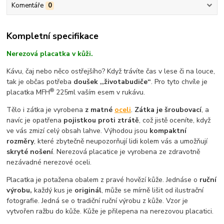
Komentáře
0
Kompletní specifikace
Nerezová placatka v kůži.
Kávu, čaj nebo něco ostřejšího? Když trávíte čas v lese či na louce,
tak je občas potřeba
doušek ,,životabudiče“
. Pro tyto chvíle je
®
placatka MFH
225ml vaším esem v rukávu.
Tělo i zátka je vyrobena
z matné
oceli
.
Zátka je šroubovací
, a
navíc je opatřena
pojistkou proti ztrátě
, což jistě oceníte, když
ve vás zmizí celý obsah lahve. Výhodou jsou
kompaktní
rozměry
, které zbytečně neupozorňují lidi kolem vás a umožňují
skryté nošení
. Nerezová placatice je vyrobena ze zdravotně
nezávadné nerezové oceli.
Placatka je potažena obalem z pravé hovězí kůže. Jednáse o
ruční
výrobu,
každý kus je
originál
, může se mírně lišit od ilustrační
fotografie. Jedná se o tradiční ruční výrobu z kůže. Vzor je
vytvořen ražbu do kůže. Kůže je přilepena na nerezovou placatici.