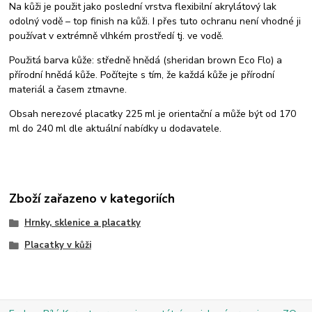
Na kůži je použit jako poslední vrstva flexibilní akrylátový lak
odolný vodě – top finish na kůži. I přes tuto ochranu není vhodné ji
používat v extrémně vlhkém prostředí tj. ve vodě.
Použitá barva kůže: středně hnědá (sheridan brown Eco Flo) a
přírodní hnědá kůže. Počítejte s tím, že každá kůže je přírodní
materiál a časem ztmavne.
Obsah nerezové placatky 225 ml je orientační a může být od 170
ml do 240 ml dle aktuální nabídky u dodavatele.
Zboží zařazeno v kategoriích
Hrnky, sklenice a placatky
Placatky v kůži