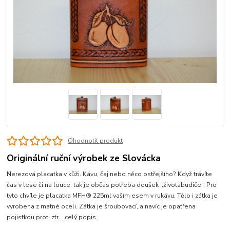
Ohodnotit produkt
Originální ruční výrobek ze Slovácka
Nerezová placatka v kůži. Kávu, čaj nebo něco ostřejšího? Když trávíte
čas v lese či na louce, tak je občas potřeba doušek ,,životabudiče“. Pro
tyto chvíle je placatka MFH® 225ml vaším esem v rukávu. Tělo i zátka je
vyrobena z matné oceli. Zátka je šroubovací, a navíc je opatřena
pojistkou proti ztr...
celý popis