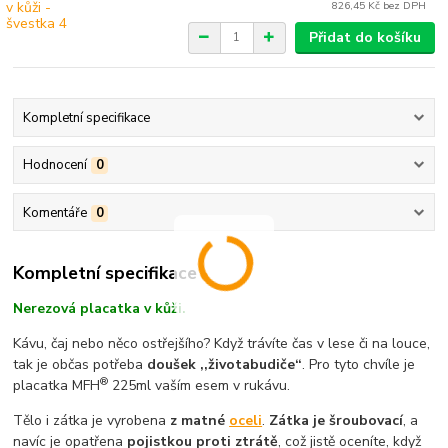
826,45 Kč
bez DPH
Přidat do košíku
Kompletní specifikace
Hodnocení
0
Komentáře
0
Kompletní specifikace
Nerezová placatka v kůži.
Kávu, čaj nebo něco ostřejšího? Když trávíte čas v lese či na louce,
tak je občas potřeba
doušek ,,životabudiče“
. Pro tyto chvíle je
®
placatka MFH
225ml vaším esem v rukávu.
Tělo i zátka je vyrobena
z matné
oceli
.
Zátka je šroubovací
, a
navíc je opatřena
pojistkou proti ztrátě
, což jistě oceníte, když