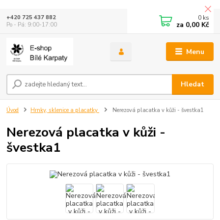
0
ks
+420 725 437 882
za
0,00 Kč
Po - Pá: 9:00-17:00
Menu
Hledat
Úvod
Hrnky, sklenice a placatky
Nerezová placatka v kůži - švestka1
Nerezová placatka v kůži -
švestka1