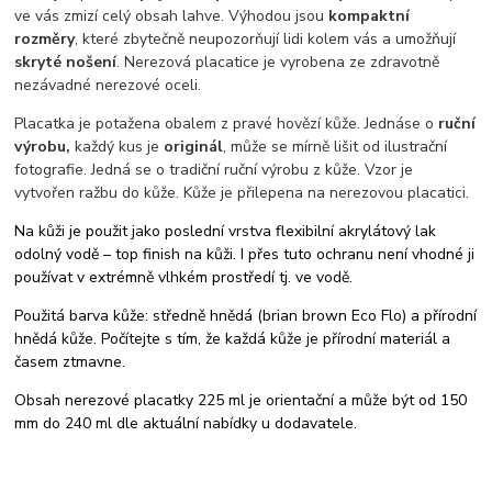
ve vás zmizí celý obsah lahve. Výhodou jsou
kompaktní
rozměry
, které zbytečně neupozorňují lidi kolem vás a umožňují
skryté nošení
. Nerezová placatice je vyrobena ze zdravotně
nezávadné nerezové oceli.
Placatka je potažena obalem z pravé hovězí kůže. Jednáse o
ruční
výrobu,
každý kus je
originál
, může se mírně lišit od ilustrační
fotografie. Jedná se o tradiční ruční výrobu z kůže. Vzor je
vytvořen ražbu do kůže. Kůže je přilepena na nerezovou placatici.
Na kůži je použit jako poslední vrstva flexibilní akrylátový lak
odolný vodě – top finish na kůži. I přes tuto ochranu není vhodné ji
používat v extrémně vlhkém prostředí tj. ve vodě.
Použitá barva kůže: středně hnědá (brian brown Eco Flo) a přírodní
hnědá kůže. Počítejte s tím, že každá kůže je přírodní materiál a
časem ztmavne.
Obsah nerezové placatky 225 ml je orientační a může být od 150
mm do 240 ml dle aktuální nabídky u dodavatele.