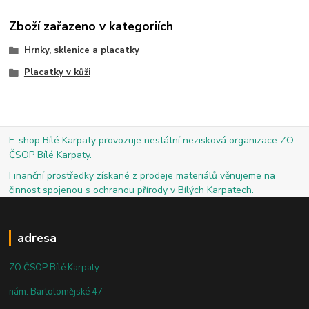
Zboží zařazeno v kategoriích
Hrnky, sklenice a placatky
Placatky v kůži
E-shop Bílé Karpaty provozuje nestátní nezisková organizace ZO
ČSOP Bílé Karpaty.
Finanční prostředky získané z prodeje materiálů věnujeme na
činnost spojenou s ochranou přírody v Bílých Karpatech.
adresa
ZO ČSOP Bílé Karpaty
nám. Bartolomějské 47