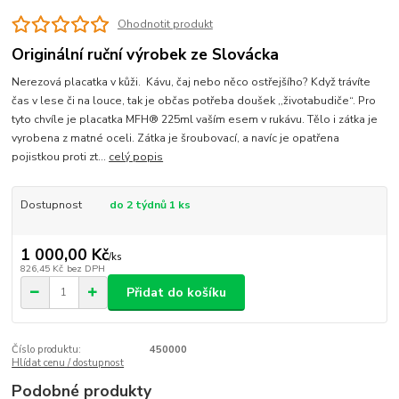
Ohodnotit produkt
Originální ruční výrobek ze Slovácka
Nerezová placatka v kůži. Kávu, čaj nebo něco ostřejšího? Když trávíte
čas v lese či na louce, tak je občas potřeba doušek ,,životabudiče“. Pro
tyto chvíle je placatka MFH® 225ml vaším esem v rukávu. Tělo i zátka je
vyrobena z matné oceli. Zátka je šroubovací, a navíc je opatřena
pojistkou proti zt...
celý popis
Dostupnost
do 2 týdnů 1 ks
1 000,00 Kč
/
ks
826,45 Kč
bez DPH
Přidat do košíku
Číslo produktu:
450000
Hlídat cenu / dostupnost
Podobné produkty