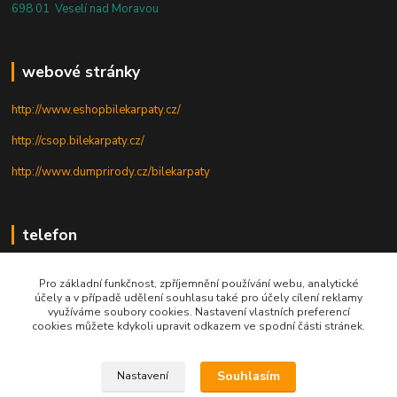
698 01 Veselí nad Moravou
webové stránky
http://www.eshopbilekarpaty.cz/
http://csop.bilekarpaty.cz/
http://www.dumprirody.cz/bilekarpaty
telefon
+420 725 437 882
Pro základní funkčnost, zpříjemnění používání webu, analytické
účely a v případě udělení souhlasu také pro účely cílení reklamy
+420 727 880 789
využíváme soubory cookies. Nastavení vlastních preferencí
cookies můžete kdykoli upravit odkazem ve spodní části stránek.
PO - PÁ: 9 - 17
Souhlasím
Nastavení