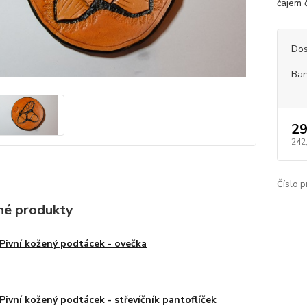
čajem č
Dos
Bar
29
242
Číslo p
é produkty
Pivní kožený podtácek - ovečka
Pivní kožený podtácek - střevíčník pantoflíček