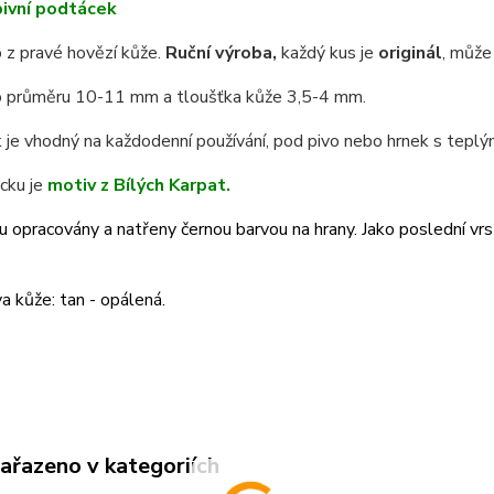
ivní podtácek
 z pravé hovězí kůže.
Ruční výroba,
každý kus je
originál
, může 
 průměru 10-11 mm a tloušťka kůže 3,5-4 mm.
je vhodný na každodenní používání, pod pivo nebo hrnek s teplým
cku je
motiv z Bílých Karpat.
u opracovány a natřeny černou barvou na hrany. Jako poslední vrst
a kůže: tan - opálená.
zařazeno v kategoriích