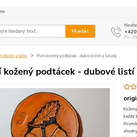
ete
Nevíte
Hledat
+420
Po - P
odtácky a tácky
Pivní kožený podtácek - dubové listí a žaludy
í kožený podtácek - dubové listí
orig
Kožený
každý k
Rozměr
vhodný