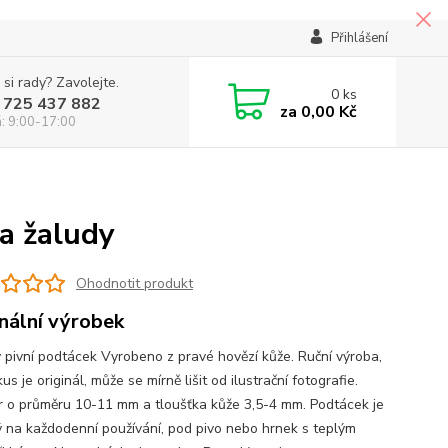
Přihlášení
 si rady? Zavolejte.
0
ks
 725 437 882
za
0,00 Kč
á: 9:00-17:00
 a žaludy
Ohodnotit produkt
inální výrobek
 pivní podtácek Vyrobeno z pravé hovězí kůže. Ruční výroba,
us je originál, může se mírně lišit od ilustrační fotografie.
 o průměru 10-11 mm a tloušťka kůže 3,5-4 mm. Podtácek je
 na každodenní používání, pod pivo nebo hrnek s teplým