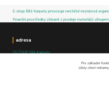
E-shop Bílé Karpaty provozuje nestátní nezisková organ
Finanční prostředky získané z prodeje materiálů věnujeme
adresa
ZO ČSOP Bílé Karpaty
nám. Bartolomějské 47
Pro základní funk
účely cílení reklam
698 01 Veselí nad Moravou
© 2025; ZO ČSOP Bílé Karpaty