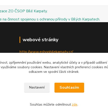
izace ZO ČSOP Bílé Karpaty.
 na činnost spojenou s ochranou přírody v Bílých Karpatech.
webové stránky
http://www.eshopbilekarpaty.cz/
http://csop.bilekarpaty.cz/
čnost, zpříjemnění používání webu, analytické účely a v případě udělení
y využíváme soubory cookies. Nastavení vlastních preferencí cookies mů
http://www.dumprirody.cz/bilekarpaty
odkazem ve spodní části stránek.
Souhlasím
Nastavení
Souhlas můžete odmítnout
zde
.