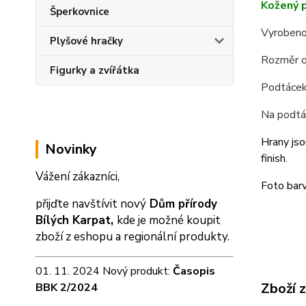
Kožený p
Šperkovnice
Vyrobeno
Plyšové hračky
Rozměr o
Figurky a zvířátka
Podtácek 
Na podtá
Hrany jso
Novinky
finish.
Vážení zákazníci,
Foto barv
přijďte navštívit nový
Dům přírody
Bílých Karpat,
kde je možné koupit
zboží z eshopu a
regionální produkty.
01. 11. 2024 Nový produkt:
Časopis
Zboží 
BBK 2/2024