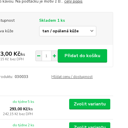
i kávou. Na podtácku je motiv z B...
celý popis
tupnost
Skladem 1 ks
va kůže
3,00 Kč
/
ks
Přidat do košíku
,15 Kč
bez DPH
roduktu:
030033
Hlídat cenu / dostupnost
do týdne 5 ks
Zvolit variantu
293,00 Kč
/
ks
242,15 Kč
bez DPH
do týdne 2 ks
Zvolit variantu