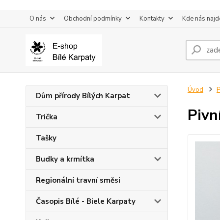
O nás
Obchodní podmínky
Kontakty
Kde nás najd
Úvod
P
Dům přírody Bílých Karpat
Pivn
Trička
Tašky
Budky a krmítka
Regionální travní směsi
Časopis Bílé - Biele Karpaty