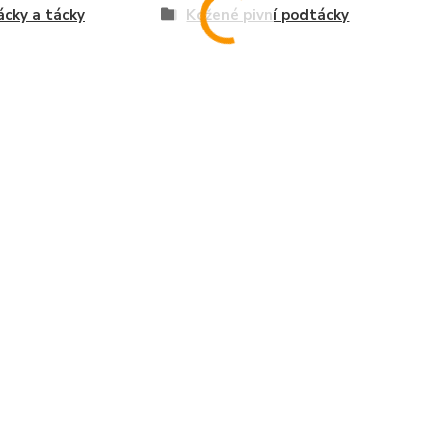
cky a tácky
Kožené pivní podtácky