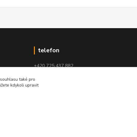
telefon
+420 725 437 882
+420 727 880 789
 souhlasu také pro
žete kdykoli upravit
PO - PÁ: 9 - 17
Vytvořeno na
Eshop-rychle.cz