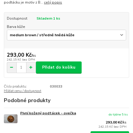
podtácku je motiv z B...
celý popis
Dostupnost
Skladem 1 ks
Barva kůže
293,00 Kč
/
ks
242,15 Kč
bez DPH
Přidat do košíku
Číslo produktu:
030033
Hlídat cenu / dostupnost
Podobné produkty
Pivní kožený podtácek - ovečka
do týdne 5 ks
293,00 Kč
/
ks
242,15 Kč
bez DPH