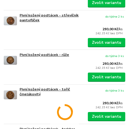
Zvolit variantu
Pivní kožený podtácek - střevíčník
do týdne 2 ks
pantoflíček
293,00 Kč
/
ks
242,15 Kč
bez DPH
Zvolit variantu
Pivní kožený podtácek - růže
do týdne 3 ks
293,00 Kč
/
ks
242,15 Kč
bez DPH
Zvolit variantu
Pivní kožený podtácek - tořič
do týdne 3 ks
čmelákovitý
293,00 Kč
/
ks
242,15 Kč
bez DPH
Zvolit variantu
Pivní kožený podtácek - traktor