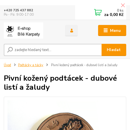
0
ks
+420 725 437 882
za
0,00 Kč
Po - Pá: 9:00-17:00
Menu
Hledat
Úvod
Podtácky a tácky
Pivní kožený podtácek - dubové listí a žaludy
Pivní kožený podtácek - dubové
listí a žaludy