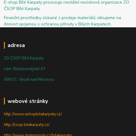
E-shop Bílé Karpaty provozuje nestátní nezisková organizace ZO
ČSOP Bílé Karpaty.
Finanční prostředky získané z prodeje materiálů věnujeme na
činnost spojenou s ochranou přírody v Bílých Karpatech.
adresa
ZO ČSOP Bílé Karpaty
nám. Bartolomějské 47
698 01 Veselí nad Moravou
webové stránky
http://www.eshopbilekarpaty.cz/
http://csop.bilekarpaty.cz/
http://www.dumprirody.cz/bilekarpaty