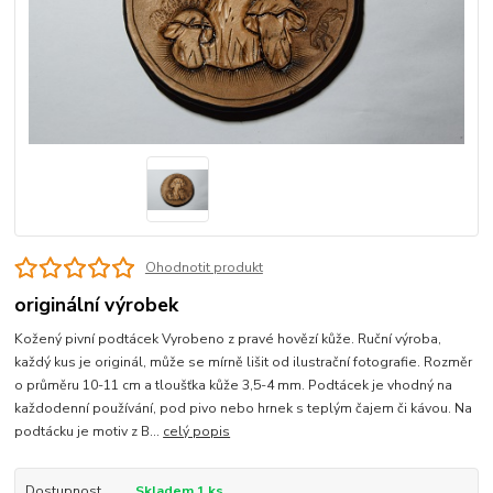
Ohodnotit produkt
originální výrobek
Kožený pivní podtácek Vyrobeno z pravé hovězí kůže. Ruční výroba,
každý kus je originál, může se mírně lišit od ilustrační fotografie. Rozměr
o průměru 10-11 cm a tloušťka kůže 3,5-4 mm. Podtácek je vhodný na
každodenní používání, pod pivo nebo hrnek s teplým čajem či kávou. Na
podtácku je motiv z B...
celý popis
Dostupnost
Skladem 1 ks