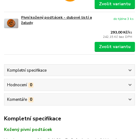
Zvolit variantu
Pivní kožený podtácek - dubové listí a
do týdne 3 ks
žaludy
293,00 Kč
/
ks
242,15 Kč
bez DPH
Zvolit variantu
Kompletní specifikace
Hodnocení
0
Komentáře
0
Kompletní specifikace
Kožený pivní podtácek