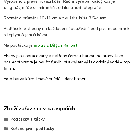
Vyrobeno z pravé hovězí kůže.
Ruční výroba,
každý kus je
originál
, může se mírně lišit od ilustrační fotografie.
Rozměr o průměru 10-11 cm a tloušťka kůže 3,5-4 mm.
Podtácek je vhodný na každodenní používání, pod pivo nebo hrnek
s teplým čajem či kávou.
Na podtácku je
motiv z Bílých Karpat.
Hrany jsou opracovány a natřeny černou barvou na hrany. Jako
poslední vrstva je použit flexibilní akrylátový lak odolný vodě – top
finish.
Foto barva kůže: tmavě hnědá - dark brown.
Zboží zařazeno v kategoriích
Podtácky a tácky
Kožené pivní podtácky