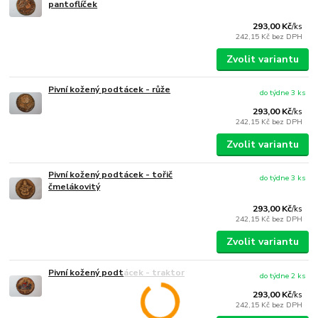
pantoflíček
293,00 Kč
/
ks
242,15 Kč
bez DPH
Zvolit variantu
Pivní kožený podtácek - růže
do týdne 3 ks
293,00 Kč
/
ks
242,15 Kč
bez DPH
Zvolit variantu
Pivní kožený podtácek - tořič
do týdne 3 ks
čmelákovitý
293,00 Kč
/
ks
242,15 Kč
bez DPH
Zvolit variantu
Pivní kožený podtácek - traktor
do týdne 2 ks
293,00 Kč
/
ks
242,15 Kč
bez DPH