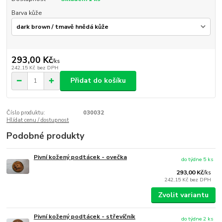
Barva kůže
293,00 Kč
/
ks
242,15 Kč
bez DPH
Přidat do košíku
Číslo produktu:
030032
Hlídat cenu / dostupnost
Podobné produkty
Pivní kožený podtácek - ovečka
do týdne 5 ks
293,00 Kč
/
ks
242,15 Kč
bez DPH
Zvolit variantu
Pivní kožený podtácek - střevíčník
do týdne 2 ks