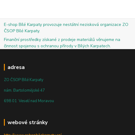
E-shop Bílé Karpaty provozuje nestátní nezisková organizace ZO
ČSOP Bílé Karpaty.
Finanční prostředky získané z prodeje materiálů věnujeme na
činnost spojenou s ochranou přírody v Bílých Karpatech.
adresa
ZO ČSOP Bílé Karpaty
nám. Bartolomějské 47
698 01 Veselí nad Moravou
webové stránky