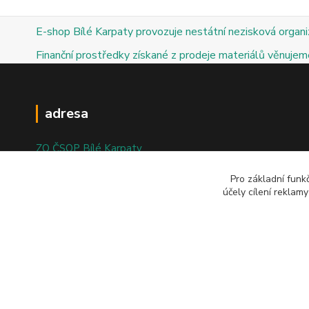
E-shop Bílé Karpaty provozuje nestátní nezisková organ
Finanční prostředky získané z prodeje materiálů věnujeme
adresa
ZO ČSOP Bílé Karpaty
nám. Bartolomějské 47
Pro základní funk
účely cílení reklam
698 01 Veselí nad Moravou
© 2025; ZO ČSOP Bílé Karpaty