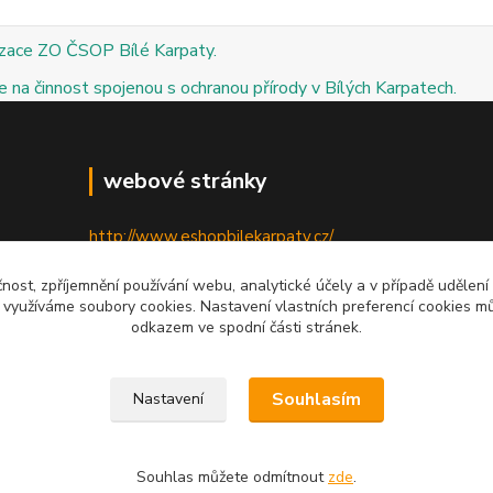
izace ZO ČSOP Bílé Karpaty.
 na činnost spojenou s ochranou přírody v Bílých Karpatech.
webové stránky
http://www.eshopbilekarpaty.cz/
http://csop.bilekarpaty.cz/
čnost, zpříjemnění používání webu, analytické účely a v případě udělení
y využíváme soubory cookies. Nastavení vlastních preferencí cookies mů
http://www.dumprirody.cz/bilekarpaty
odkazem ve spodní části stránek.
Souhlasím
Nastavení
Souhlas můžete odmítnout
zde
.