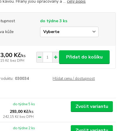
či kávou. Hrany jsou opracovány a ...
celý popis
tupnost
do týdne 3 ks
va kůže
3,00 Kč
/
ks
Přidat do košíku
,15 Kč
bez DPH
roduktu:
030034
Hlídat cenu / dostupnost
do týdne 5 ks
Zvolit variantu
293,00 Kč
/
ks
242,15 Kč
bez DPH
do týdne 2 ks
Zvolit variantu