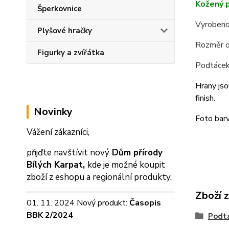
Kožený p
Šperkovnice
Vyrobeno
Plyšové hračky
Rozměr o
Figurky a zvířátka
Podtácek 
Hrany jso
finish.
Novinky
Foto barv
Vážení zákazníci,
přijďte navštívit nový
Dům přírody
Bílých Karpat,
kde je možné koupit
zboží z eshopu a
regionální produkty.
Zboží 
01. 11. 2024 Nový produkt:
Časopis
BBK 2/2024
Podtá