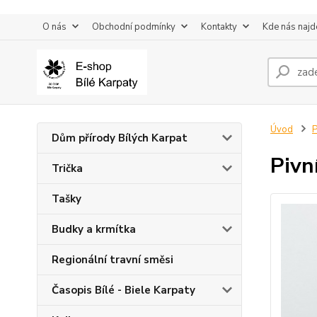
O nás
Obchodní podmínky
Kontakty
Kde nás najd
Úvod
P
Dům přírody Bílých Karpat
Pivn
Trička
Tašky
Budky a krmítka
Regionální travní směsi
Časopis Bílé - Biele Karpaty