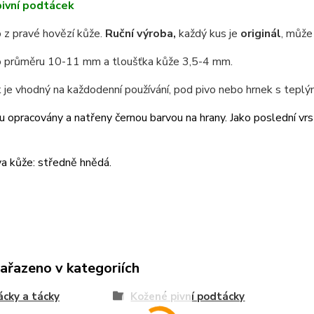
ivní podtácek
 z pravé hovězí kůže.
Ruční výroba,
každý kus je
originál
, může 
 průměru 10-11 mm a tloušťka kůže 3,5-4 mm.
je vhodný na každodenní používání, pod pivo nebo hrnek s teplým
u opracovány a natřeny černou barvou na hrany. Jako poslední vrst
a kůže: středně hnědá.
zařazeno v kategoriích
cky a tácky
Kožené pivní podtácky