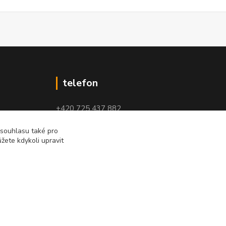
telefon
+420 725 437 882
+420 727 880 789
 souhlasu také pro
žete kdykoli upravit
PO - PÁ: 9 - 17
Vytvořeno na
Eshop-rychle.cz