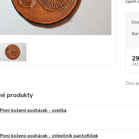
čajem 
Dos
Bar
29
242
Číslo p
é produkty
Pivní kožený podtácek - ovečka
Pivní kožený podtácek - střevíčník pantoflíček