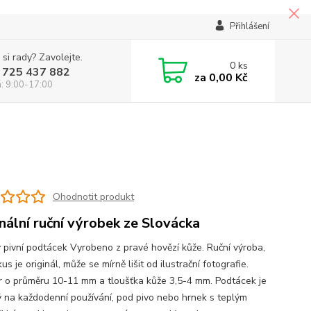
Přihlášení
 si rady? Zavolejte.
0
ks
 725 437 882
za
0,00 Kč
á: 9:00-17:00
Ohodnotit produkt
inální ruční výrobek ze Slovácka
 pivní podtácek Vyrobeno z pravé hovězí kůže. Ruční výroba,
us je originál, může se mírně lišit od ilustrační fotografie.
 o průměru 10-11 mm a tloušťka kůže 3,5-4 mm. Podtácek je
 na každodenní používání, pod pivo nebo hrnek s teplým