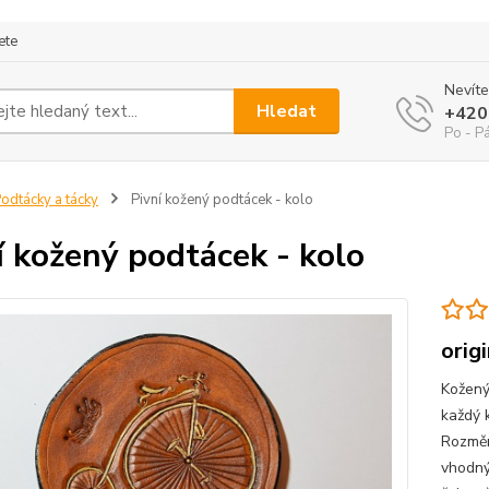
ete
Nevíte
Hledat
+420
Po - P
odtácky a tácky
Pivní kožený podtácek - kolo
í kožený podtácek - kolo
orig
Kožený
každý k
Rozměr
vhodný