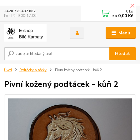
0
ks
+420 725 437 882
za
0,00 Kč
Po - Pá: 9:00-17:00
Menu
Hledat
Úvod
Podtácky a tácky
Pivní kožený podtácek - kůň 2
Pivní kožený podtácek - kůň 2