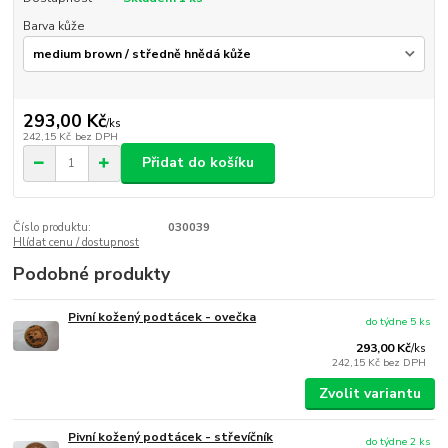
Barva kůže
293,00 Kč
/
ks
242,15 Kč
bez DPH
Přidat do košíku
Číslo produktu:
030039
Hlídat cenu / dostupnost
Podobné produkty
Pivní kožený podtácek - ovečka
do týdne 5 ks
293,00 Kč
/
ks
242,15 Kč
bez DPH
Zvolit variantu
Pivní kožený podtácek - střevíčník
do týdne 2 ks