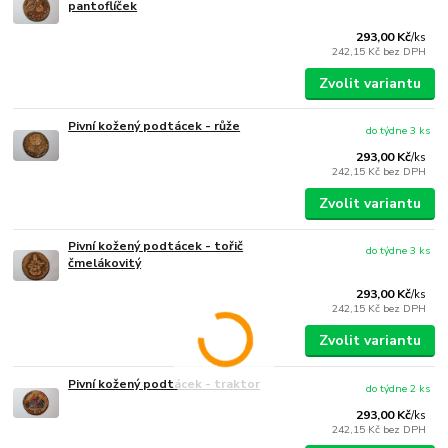
pantoflíček
293,00 Kč
/
ks
242,15 Kč
bez DPH
Zvolit variantu
Pivní kožený podtácek - růže
do týdne 3 ks
293,00 Kč
/
ks
242,15 Kč
bez DPH
Zvolit variantu
Pivní kožený podtácek - tořič
do týdne 3 ks
čmelákovitý
293,00 Kč
/
ks
242,15 Kč
bez DPH
Zvolit variantu
Pivní kožený podtácek - traktor
do týdne 2 ks
293,00 Kč
/
ks
242,15 Kč
bez DPH