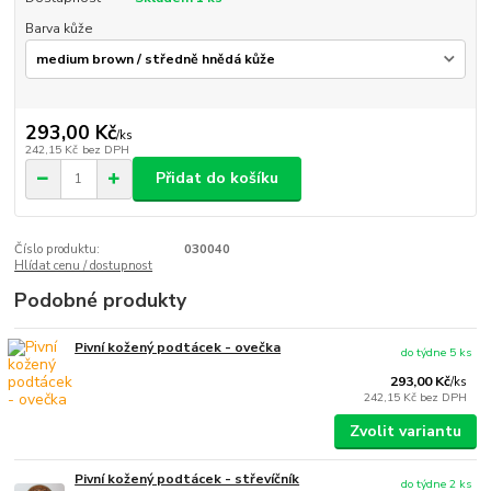
Barva kůže
293,00 Kč
/
ks
242,15 Kč
bez DPH
Přidat do košíku
Číslo produktu:
030040
Hlídat cenu / dostupnost
Podobné produkty
Pivní kožený podtácek - ovečka
do týdne 5 ks
293,00 Kč
/
ks
242,15 Kč
bez DPH
Zvolit variantu
Pivní kožený podtácek - střevíčník
do týdne 2 ks