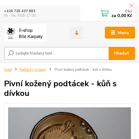
0
ks
+420 725 437 882
za
0,00 Kč
Po - Pá: 9:00-17:00
Menu
Hledat
Úvod
Podtácky a tácky
Pivní kožený podtácek - kůň s dívkou
Pivní kožený podtácek - kůň s
dívkou