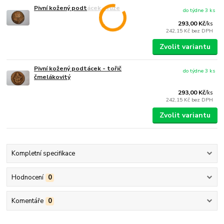
Pivní kožený podtácek - růže
do týdne 3 ks
293,00 Kč
/
ks
242,15 Kč
bez DPH
Zvolit variantu
Pivní kožený podtácek - tořič
do týdne 3 ks
čmelákovitý
293,00 Kč
/
ks
242,15 Kč
bez DPH
Zvolit variantu
Kompletní specifikace
Hodnocení
0
Komentáře
0