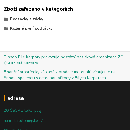
Zboží zařazeno v kategoriích
Podtácky a tácky
Kožené pivní podtácky
E-shop Bílé Karpaty provozuje nestátní nezisková organizace ZO
ČSOP Bílé Karpaty.
Finanční prostředky získané z prodeje materiálů věnujeme na
činnost spojenou s ochranou přírody v Bílých Karpatech.
adresa
ZO ČSOP Bílé Karpaty
nám. Bartolomějské 47