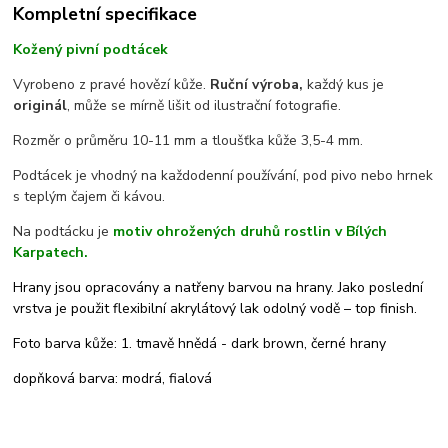
Kompletní specifikace
Kožený pivní podtácek
Vyrobeno z pravé hovězí kůže.
Ruční výroba,
každý kus je
originál
, může se mírně lišit od ilustrační fotografie.
Rozměr o průměru 10-11 mm a tloušťka kůže 3,5-4 mm.
Podtácek je vhodný na každodenní používání, pod pivo nebo hrnek
s teplým čajem či kávou.
Na podtácku je
motiv ohrožených druhů rostlin v Bílých
Karpatech.
Hrany jsou opracovány a natřeny barvou na hrany. Jako poslední
vrstva je použit flexibilní akrylátový lak odolný vodě – top finish.
Foto barva kůže: 1. tmavě hnědá - dark brown, černé hrany
dopňková barva: modrá, fialová