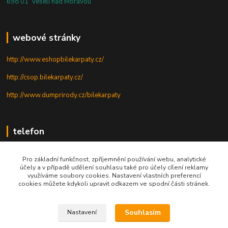
698 01 Veselí nad Moravou
webové stránky
http://www.eshopbilekarpaty.cz/
http://csop.bilekarpaty.cz/
http://www.dumprirody.cz/bilekarpaty
telefon
+420 725 437 882
Pro základní funkčnost, zpříjemnění používání webu, analytické
účely a v případě udělení souhlasu také pro účely cílení reklamy
+420 727 880 789
využíváme soubory cookies. Nastavení vlastních preferencí
cookies můžete kdykoli upravit odkazem ve spodní části stránek.
PO - PÁ: 9 - 17
Souhlasím
Nastavení