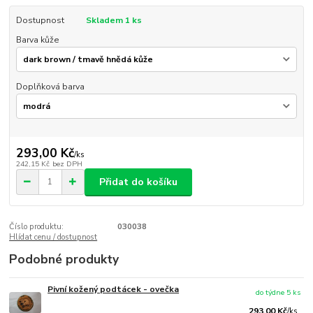
Dostupnost
Skladem 1 ks
Barva kůže
Doplňková barva
293,00 Kč
/
ks
242,15 Kč
bez DPH
Přidat do košíku
Číslo produktu:
030038
Hlídat cenu / dostupnost
Podobné produkty
Pivní kožený podtácek - ovečka
do týdne 5 ks
293,00 Kč
/
ks