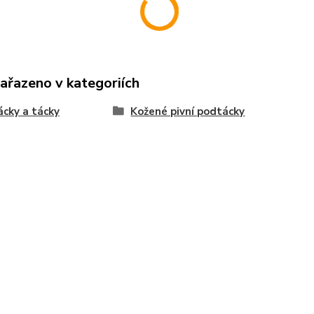
zařazeno v kategoriích
cky a tácky
Kožené pivní podtácky