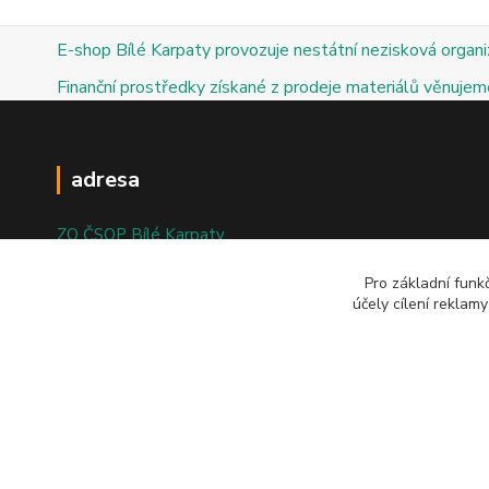
E-shop Bílé Karpaty provozuje nestátní nezisková organ
Finanční prostředky získané z prodeje materiálů věnujeme
adresa
ZO ČSOP Bílé Karpaty
nám. Bartolomějské 47
Pro základní funk
účely cílení reklam
698 01 Veselí nad Moravou
© 2025; ZO ČSOP Bílé Karpaty