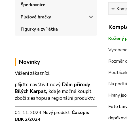
Šperkovnice
Kompl
Plyšové hračky
Komple
Figurky a zvířátka
Kožený p
Vyrobeno
Novinky
Rozměr o
Podtácek 
Vážení zákazníci,
Na podtá
přijďte navštívit nový
Dům přírody
Bílých Karpat,
kde je možné koupit
Hrany jso
zboží z eshopu a
regionální produkty.
Foto barv
01. 11. 2024 Nový produkt:
Časopis
dopňková 
BBK 2/2024