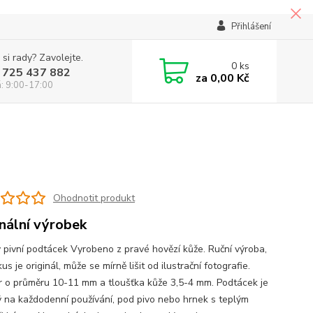
Přihlášení
 si rady? Zavolejte.
0
ks
 725 437 882
za
0,00 Kč
á: 9:00-17:00
u
Ohodnotit produkt
inální výrobek
 pivní podtácek Vyrobeno z pravé hovězí kůže. Ruční výroba,
us je originál, může se mírně lišit od ilustrační fotografie.
 o průměru 10-11 mm a tloušťka kůže 3,5-4 mm. Podtácek je
 na každodenní používání, pod pivo nebo hrnek s teplým