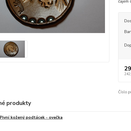
čajem č
Dos
Bar
Dop
29
242
Číslo p
é produkty
Pivní kožený podtácek - ovečka