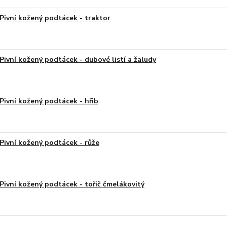
Pivní kožený podtácek - traktor
Pivní kožený podtácek - dubové listí a žaludy
Pivní kožený podtácek - hřib
Pivní kožený podtácek - růže
Pivní kožený podtácek - tořič čmelákovitý