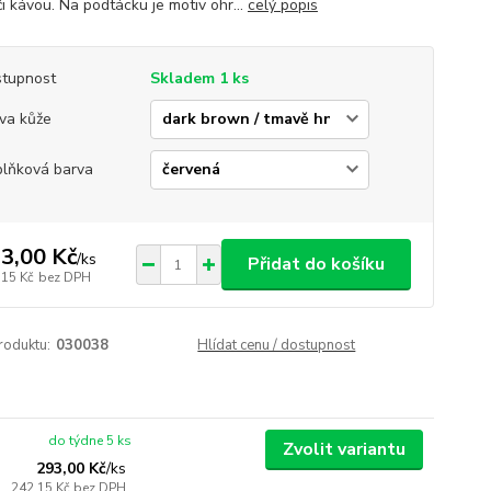
i kávou. Na podtácku je motiv ohr...
celý popis
tupnost
Skladem 1 ks
va kůže
lňková barva
3,00 Kč
/
ks
Přidat do košíku
,15 Kč
bez DPH
roduktu:
030038
Hlídat cenu / dostupnost
do týdne 5 ks
Zvolit variantu
293,00 Kč
/
ks
242,15 Kč
bez DPH