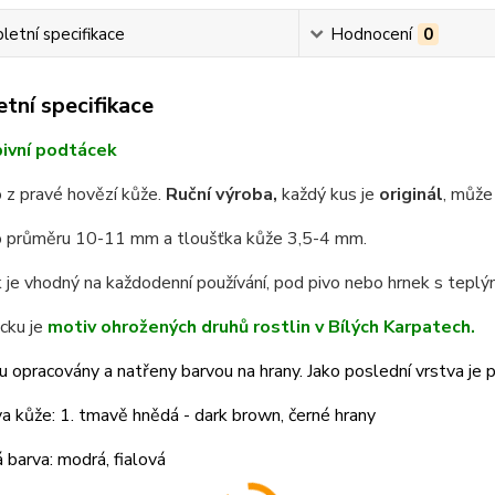
etní specifikace
Hodnocení
0
tní specifikace
ivní podtácek
 z pravé hovězí kůže.
Ruční výroba,
každý kus je
originál
, může 
 průměru 10-11 mm a tloušťka kůže 3,5-4 mm.
je vhodný na každodenní používání, pod pivo nebo hrnek s teplým
cku je
motiv ohrožených druhů rostlin v Bílých Karpatech.
u opracovány a natřeny barvou na hrany. Jako poslední vrstva je po
a kůže: 1. tmavě hnědá - dark brown, černé hrany
barva: modrá, fialová