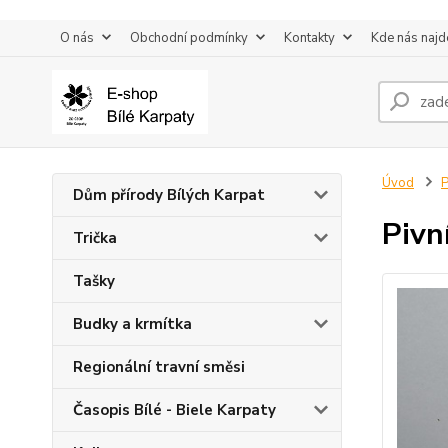
O nás
Obchodní podmínky
Kontakty
Kde nás najd
Úvod
P
Dům přírody Bílých Karpat
Pivn
Trička
Tašky
Budky a krmítka
Regionální travní směsi
Časopis Bílé - Biele Karpaty