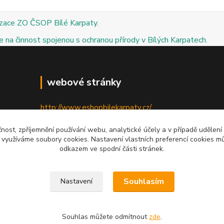
izace ZO ČSOP Bílé Karpaty.
 na činnost spojenou s ochranou přírody v Bílých Karpatech.
webové stránky
http://www.eshopbilekarpaty.cz/
http://csop.bilekarpaty.cz/
čnost, zpříjemnění používání webu, analytické účely a v případě udělení
y využíváme soubory cookies. Nastavení vlastních preferencí cookies mů
http://www.dumprirody.cz/bilekarpaty
odkazem ve spodní části stránek.
Souhlasím
Nastavení
Souhlas můžete odmítnout
zde
.