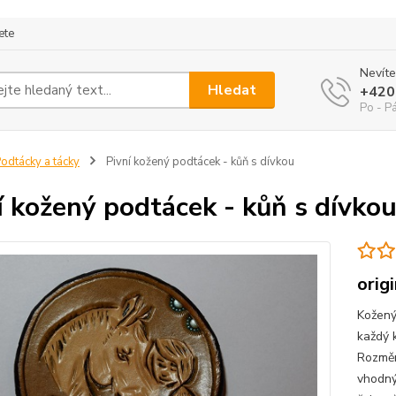
ete
Nevíte
Hledat
+420
Po - P
odtácky a tácky
Pivní kožený podtácek - kůň s dívkou
í kožený podtácek - kůň s dívko
orig
Kožený
každý k
Rozměr
vhodný