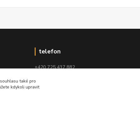
telefon
+420 725 437 882
+420 727 880 789
 souhlasu také pro
žete kdykoli upravit
PO - PÁ: 9 - 17
Vytvořeno na
Eshop-rychle.cz