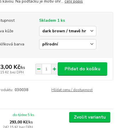
i kávou. Na podtácku je motiv ohr...
celý popis
tupnost
Skladem 1 ks
va kůže
lňková barva
3,00 Kč
/
ks
Přidat do košíku
,15 Kč
bez DPH
roduktu:
030038
Hlídat cenu / dostupnost
do týdne 5 ks
Zvolit variantu
293,00 Kč
/
ks
242,15 Kč
bez DPH