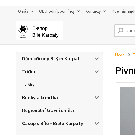
O nás
Obchodní podmínky
Kontakty
Kde nás najd
Úvod
P
Dům přírody Bílých Karpat
Pivn
Trička
Tašky
Budky a krmítka
Regionální travní směsi
Časopis Bílé - Biele Karpaty