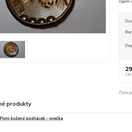
čajem č
Dos
Bar
Dop
29
242
Číslo p
é produkty
Pivní kožený podtácek - ovečka