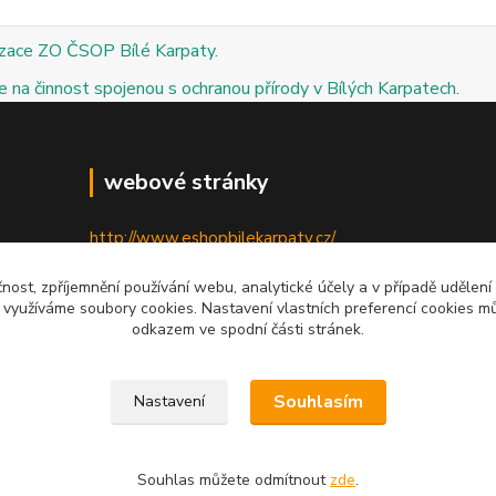
izace ZO ČSOP Bílé Karpaty.
 na činnost spojenou s ochranou přírody v Bílých Karpatech.
webové stránky
http://www.eshopbilekarpaty.cz/
http://csop.bilekarpaty.cz/
čnost, zpříjemnění používání webu, analytické účely a v případě udělení
y využíváme soubory cookies. Nastavení vlastních preferencí cookies mů
http://www.dumprirody.cz/bilekarpaty
odkazem ve spodní části stránek.
Souhlasím
Nastavení
Souhlas můžete odmítnout
zde
.