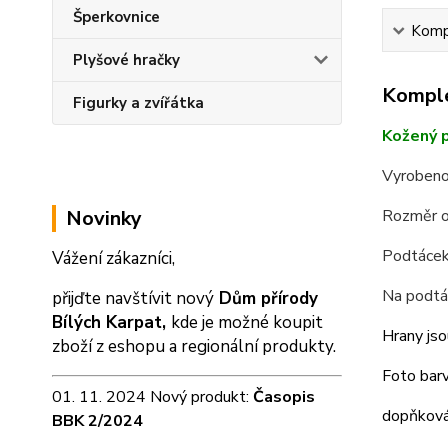
Šperkovnice
Kompl
Plyšové hračky
Komple
Figurky a zvířátka
Kožený p
Vyrobeno
Novinky
Rozměr o
Podtácek 
Vážení zákazníci,
Na podtá
přijďte navštívit nový
Dům přírody
Bílých Karpat,
kde je možné koupit
Hrany jso
zboží z eshopu a
regionální produkty.
Foto barv
01. 11. 2024 Nový produkt:
Časopis
dopňková 
BBK 2/2024