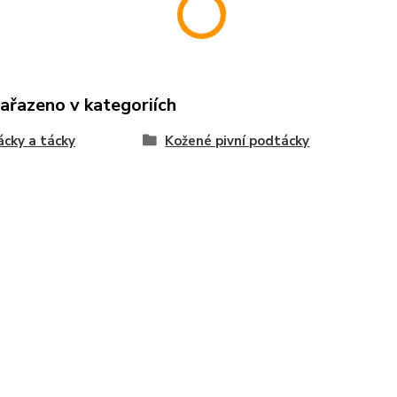
zařazeno v kategoriích
cky a tácky
Kožené pivní podtácky