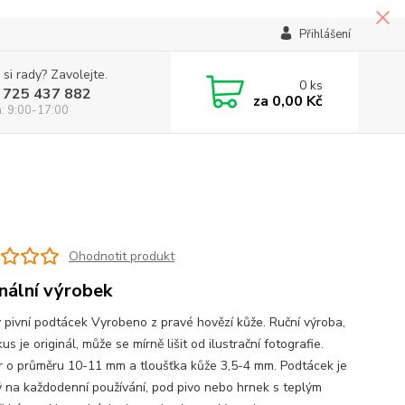
Přihlášení
 si rady? Zavolejte.
0
ks
 725 437 882
za
0,00 Kč
á: 9:00-17:00
u
Ohodnotit produkt
inální výrobek
 pivní podtácek Vyrobeno z pravé hovězí kůže. Ruční výroba,
us je originál, může se mírně lišit od ilustrační fotografie.
 o průměru 10-11 mm a tloušťka kůže 3,5-4 mm. Podtácek je
 na každodenní používání, pod pivo nebo hrnek s teplým