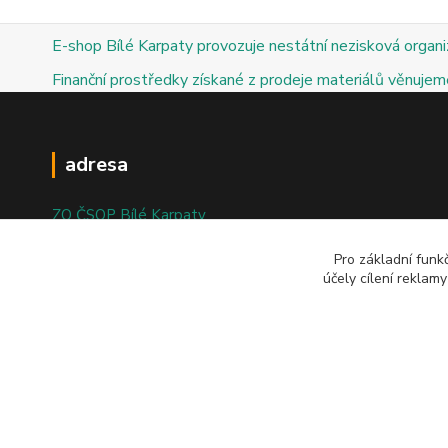
E-shop Bílé Karpaty provozuje nestátní nezisková organ
Finanční prostředky získané z prodeje materiálů věnujeme
adresa
ZO ČSOP Bílé Karpaty
nám. Bartolomějské 47
Pro základní funk
účely cílení reklam
698 01 Veselí nad Moravou
© 2025; ZO ČSOP Bílé Karpaty