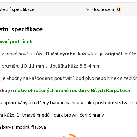
etní specifikace
Hodnocení
0
tní specifikace
ivní podtácek
 z pravé hovězí kůže.
Ruční výroba,
každý kus je
originál
, může 
 průměru 10-11 mm a tloušťka kůže 3,5-4 mm.
je vhodný na každodenní používání, pod pivo nebo hrnek s teplým
cku je
motiv ohrožených druhů rostlin v Bílých Karpatech.
u opracovány a natřeny barvou na hrany. Jako poslední vrstva je po
a kůže: 1. tmavě hnědá - dark brown, černé hrany
barva: modrá, fialová