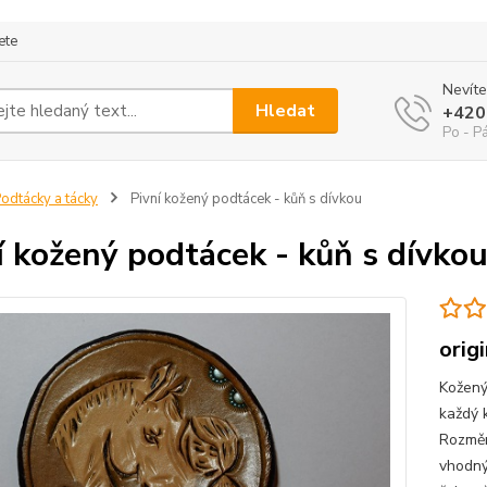
ete
Nevíte
Hledat
+420
Po - P
odtácky a tácky
Pivní kožený podtácek - kůň s dívkou
í kožený podtácek - kůň s dívko
orig
Kožený
každý k
Rozměr
vhodný