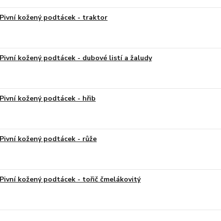
Pivní kožený podtácek - traktor
Pivní kožený podtácek - dubové listí a žaludy
Pivní kožený podtácek - hřib
Pivní kožený podtácek - růže
Pivní kožený podtácek - tořič čmelákovitý