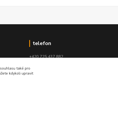
telefon
+420 725 437 882
+420 727 880 789
 souhlasu také pro
žete kdykoli upravit
PO - PÁ: 9 - 17
Vytvořeno na
Eshop-rychle.cz