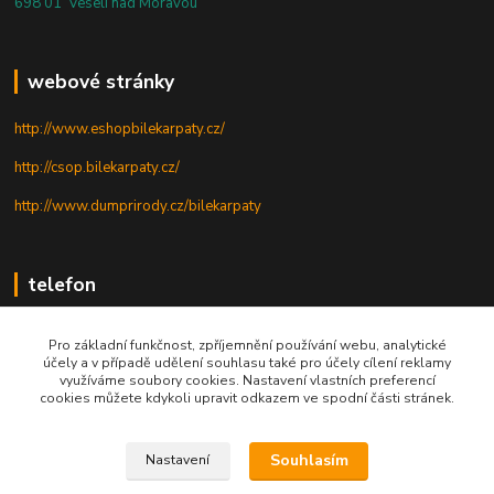
698 01 Veselí nad Moravou
webové stránky
http://www.eshopbilekarpaty.cz/
http://csop.bilekarpaty.cz/
http://www.dumprirody.cz/bilekarpaty
telefon
+420 725 437 882
Pro základní funkčnost, zpříjemnění používání webu, analytické
účely a v případě udělení souhlasu také pro účely cílení reklamy
+420 727 880 789
využíváme soubory cookies. Nastavení vlastních preferencí
cookies můžete kdykoli upravit odkazem ve spodní části stránek.
PO - PÁ: 9 - 17
Souhlasím
Nastavení