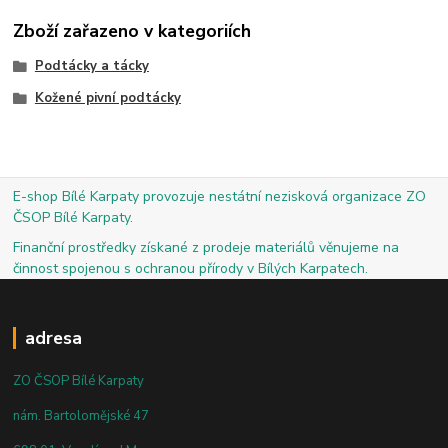
Zboží zařazeno v kategoriích
Podtácky a tácky
Kožené pivní podtácky
E-shop Bílé Karpaty provozuje nestátní nezisková organizace ZO
ČSOP Bílé Karpaty.
Finanční prostředky získané z prodeje materiálů věnujeme na
činnost spojenou s ochranou přírody v Bílých Karpatech.
adresa
ZO ČSOP Bílé Karpaty
nám. Bartolomějské 47