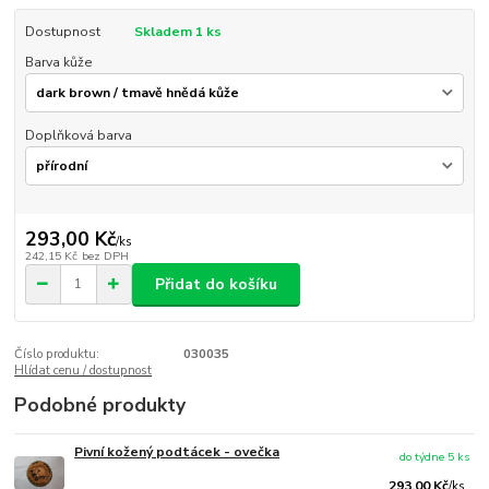
Dostupnost
Skladem 1 ks
Barva kůže
Doplňková barva
293,00 Kč
/
ks
242,15 Kč
bez DPH
Přidat do košíku
Číslo produktu:
030035
Hlídat cenu / dostupnost
Podobné produkty
Pivní kožený podtácek - ovečka
do týdne 5 ks
293,00 Kč
/
ks