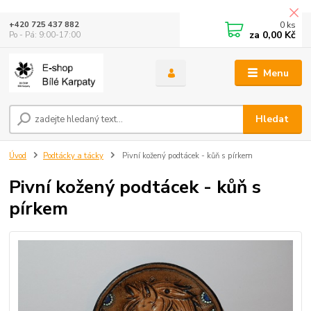
0
ks
+420 725 437 882
za
0,00 Kč
Po - Pá: 9:00-17:00
Menu
Hledat
Úvod
Podtácky a tácky
Pivní kožený podtácek - kůň s pírkem
Pivní kožený podtácek - kůň s
pírkem