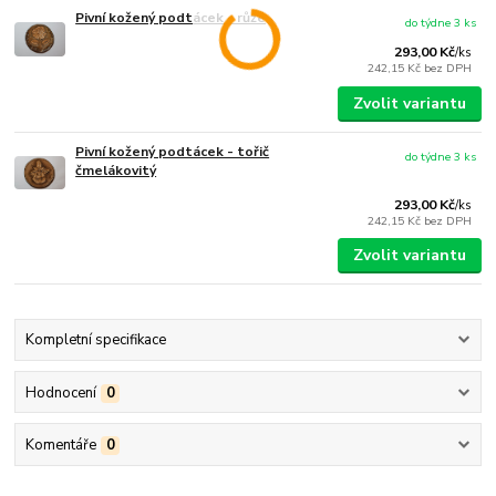
Pivní kožený podtácek - růže
do týdne 3 ks
293,00 Kč
/
ks
242,15 Kč
bez DPH
Zvolit variantu
Pivní kožený podtácek - tořič
do týdne 3 ks
čmelákovitý
293,00 Kč
/
ks
242,15 Kč
bez DPH
Zvolit variantu
Kompletní specifikace
Hodnocení
0
Komentáře
0