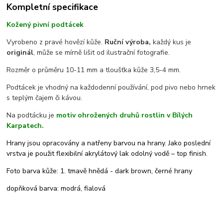
Kompletní specifikace
Kožený pivní podtácek
Vyrobeno z pravé hovězí kůže.
Ruční výroba,
každý kus je
originál
, může se mírně lišit od ilustrační fotografie.
Rozměr o průměru 10-11 mm a tloušťka kůže 3,5-4 mm.
Podtácek je vhodný na každodenní používání, pod pivo nebo hrnek
s teplým čajem či kávou.
Na podtácku je
motiv ohrožených druhů rostlin v Bílých
Karpatech.
Hrany jsou opracovány a natřeny barvou na hrany. Jako poslední
vrstva je použit flexibilní akrylátový lak odolný vodě – top finish.
Foto barva kůže: 1. tmavě hnědá - dark brown, černé hrany
dopňková barva: modrá, fialová