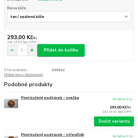
Barva kůže
293,00 Kč
/
ks
242,15 Kč
bez DPH
Přidat do košíku
Číslo produktu:
030042
Hlídat cenu / dostupnost
Podobné produkty
Pivní kožený podtácek - ovečka
do týdne 5 ks
293,00 Kč
/
ks
242,15 Kč
bez DPH
Zvolit variantu
Pivní kožený podtácek - střevíčník
do týdne 2 ks