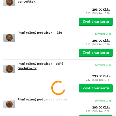
pantoflíček
293,00 Kč
/
ks
242,15 Kč
bez DPH
Zvolit variantu
Pivní kožený podtácek - růže
do týdne 3 ks
293,00 Kč
/
ks
242,15 Kč
bez DPH
Zvolit variantu
Pivní kožený podtácek - tořič
do týdne 3 ks
čmelákovitý
293,00 Kč
/
ks
242,15 Kč
bez DPH
Zvolit variantu
Pivní kožený podtácek - traktor
do týdne 2 ks
293,00 Kč
/
ks
242,15 Kč
bez DPH