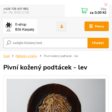
0
ks
+420 725 437 882
za
0,00 Kč
Po - Pá: 9:00-17:00
Menu
Hledat
Úvod
Podtácky a tácky
Pivní kožený podtácek - lev
Pivní kožený podtácek - lev