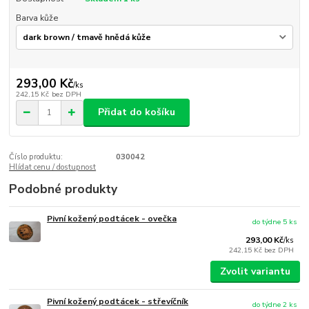
Barva kůže
293,00 Kč
/
ks
242,15 Kč
bez DPH
Přidat do košíku
Číslo produktu:
030042
Hlídat cenu / dostupnost
Podobné produkty
Pivní kožený podtácek - ovečka
do týdne 5 ks
293,00 Kč
/
ks
242,15 Kč
bez DPH
Zvolit variantu
Pivní kožený podtácek - střevíčník
do týdne 2 ks