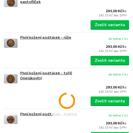
pantoflíček
293,00 Kč
/
ks
242,15 Kč
bez DPH
Zvolit variantu
Pivní kožený podtácek - růže
do týdne 3 ks
293,00 Kč
/
ks
242,15 Kč
bez DPH
Zvolit variantu
Pivní kožený podtácek - tořič
do týdne 3 ks
čmelákovitý
293,00 Kč
/
ks
242,15 Kč
bez DPH
Zvolit variantu
Pivní kožený podtácek - traktor
do týdne 2 ks
293,00 Kč
/
ks
242,15 Kč
bez DPH