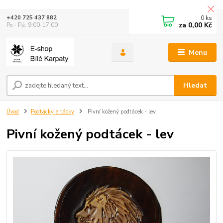
0
ks
+420 725 437 882
za
0,00 Kč
Po - Pá: 9:00-17:00
Menu
Hledat
Úvod
Podtácky a tácky
Pivní kožený podtácek - lev
Pivní kožený podtácek - lev