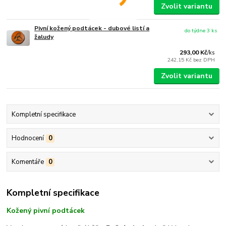
Zvolit variantu
Pivní kožený podtácek - dubové listí a
do týdne 3 ks
žaludy
293,00 Kč
/
ks
242,15 Kč
bez DPH
Zvolit variantu
Kompletní specifikace
Hodnocení
0
Komentáře
0
Kompletní specifikace
Kožený pivní podtácek