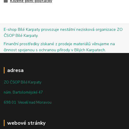
Kožené pivní podtácky
E-shop Bílé Karpaty provozuje nestátní nezisková organizace ZO
ČSOP Bílé Karpaty.
Finanční prostředky získané z prodeje materiálů věnujeme na
činnost spojenou s ochranou přírody v Bílých Karpatech.
adresa
ZO ČSOP Bílé Karpaty
nám. Bartolomějské 47
698 01 Veselí nad Moravou
webové stránky