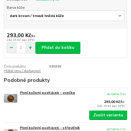
Barva kůže
293,00 Kč
/
ks
242,15 Kč
bez DPH
Přidat do košíku
Číslo produktu:
030030
Hlídat cenu / dostupnost
Podobné produkty
Pivní kožený podtácek - ovečka
do týdne 5 ks
293,00 Kč
/
ks
242,15 Kč
bez DPH
Zvolit variantu
Pivní kožený podtácek - střevíčník
do týdne 2 ks