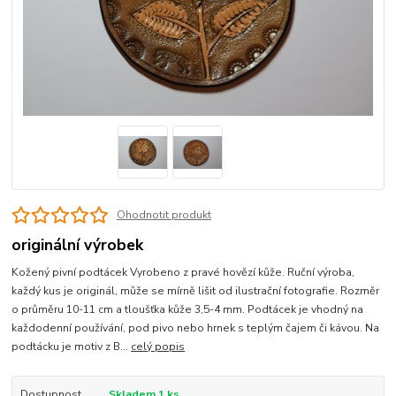
Ohodnotit produkt
originální výrobek
Kožený pivní podtácek Vyrobeno z pravé hovězí kůže. Ruční výroba,
každý kus je originál, může se mírně lišit od ilustrační fotografie. Rozměr
o průměru 10-11 cm a tloušťka kůže 3,5-4 mm. Podtácek je vhodný na
každodenní používání, pod pivo nebo hrnek s teplým čajem či kávou. Na
podtácku je motiv z B...
celý popis
Dostupnost
Skladem 1 ks