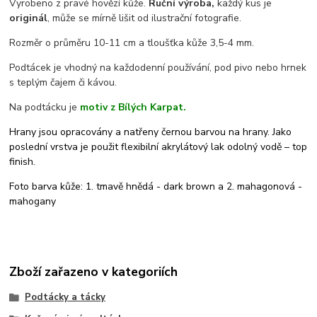
Vyrobeno z pravé hovězí kůže.
Ruční výroba,
každý kus je
originál
, může se mírně lišit od ilustrační fotografie.
Rozměr o průměru 10-11 cm a tloušťka kůže 3,5-4 mm.
Podtácek je vhodný na každodenní používání, pod pivo nebo hrnek
s teplým čajem či kávou.
Na podtácku je
motiv z Bílých Karpat.
Hrany jsou opracovány a natřeny černou barvou na hrany. Jako
poslední vrstva je použit flexibilní akrylátový lak odolný vodě – top
finish.
Foto barva kůže: 1. tmavě hnědá - dark brown a 2. mahagonová -
mahogany
Zboží zařazeno v kategoriích
Podtácky a tácky