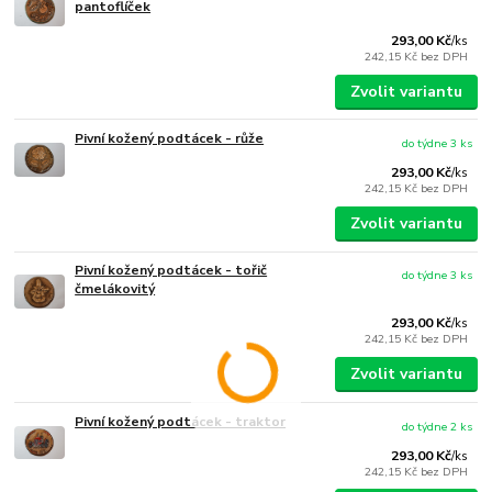
pantoflíček
293,00 Kč
/
ks
242,15 Kč
bez DPH
Zvolit variantu
Pivní kožený podtácek - růže
do týdne 3 ks
293,00 Kč
/
ks
242,15 Kč
bez DPH
Zvolit variantu
Pivní kožený podtácek - tořič
do týdne 3 ks
čmelákovitý
293,00 Kč
/
ks
242,15 Kč
bez DPH
Zvolit variantu
Pivní kožený podtácek - traktor
do týdne 2 ks
293,00 Kč
/
ks
242,15 Kč
bez DPH