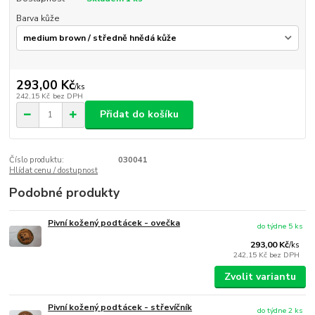
Barva kůže
293,00 Kč
/
ks
242,15 Kč
bez DPH
Přidat do košíku
Číslo produktu:
030041
Hlídat cenu / dostupnost
Podobné produkty
Pivní kožený podtácek - ovečka
do týdne 5 ks
293,00 Kč
/
ks
242,15 Kč
bez DPH
Zvolit variantu
Pivní kožený podtácek - střevíčník
do týdne 2 ks