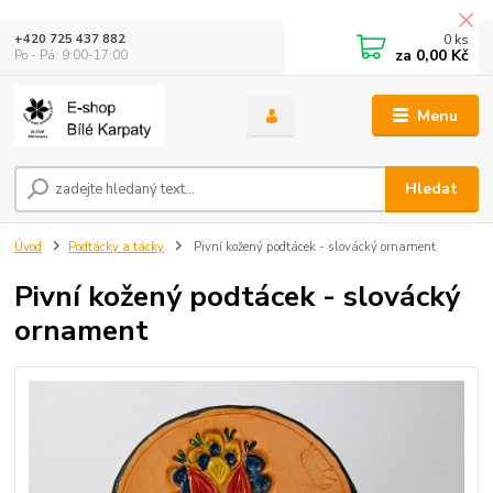
0
ks
+420 725 437 882
za
0,00 Kč
Po - Pá: 9:00-17:00
Menu
Hledat
Úvod
Podtácky a tácky
Pivní kožený podtácek - slovácký ornament
Pivní kožený podtácek - slovácký
ornament