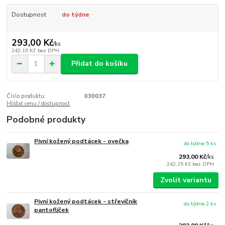
Dostupnost
do týdne
293,00 Kč
/
ks
242,15 Kč
bez DPH
Přidat do košíku
Číslo produktu:
030037
Hlídat cenu / dostupnost
Podobné produkty
Pivní kožený podtácek - ovečka
do týdne 5 ks
293,00 Kč
/
ks
242,15 Kč
bez DPH
Zvolit variantu
Pivní kožený podtácek - střevíčník
do týdne 2 ks
pantoflíček