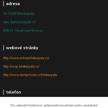
adresa
ZO ČSOP Bílé Karpaty
nám. Bartolomějské 47
698 01 Veselí nad Moravou
webové stránky
http://www.eshopbilekarpaty.cz/
http://csop.bilekarpaty.cz/
http://www.dumprirody.cz/bilekarpaty
telefon
+420 725 437 882
Pro základní funkčnost, zpříjemnění používání webu, analytické