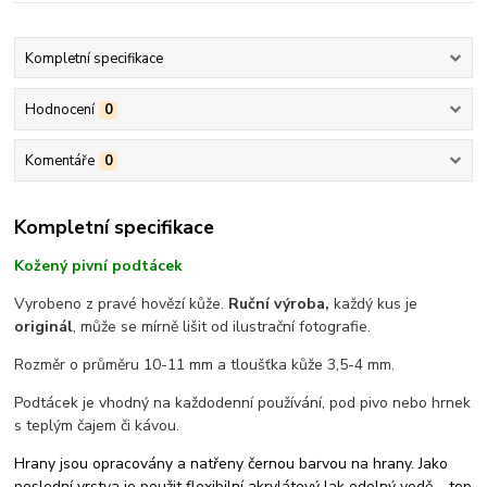
Kompletní specifikace
Hodnocení
0
Komentáře
0
Kompletní specifikace
Kožený pivní podtácek
Vyrobeno z pravé hovězí kůže.
Ruční výroba,
každý kus je
originál
, může se mírně lišit od ilustrační fotografie.
Rozměr o průměru 10-11 mm a tloušťka kůže 3,5-4 mm.
Podtácek je vhodný na každodenní používání, pod pivo nebo hrnek
s teplým čajem či kávou.
Hrany jsou opracovány a natřeny černou barvou na hrany. Jako
poslední vrstva je použit flexibilní akrylátový lak odolný vodě – top