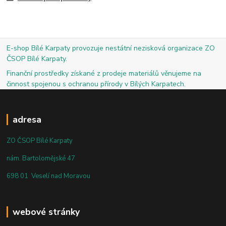
E-shop Bílé Karpaty provozuje nestátní nezisková organizace ZO
ČSOP Bílé Karpaty.
Finanční prostředky získané z prodeje materiálů věnujeme na
činnost spojenou s ochranou přírody v Bílých Karpatech.
adresa
ZO ČSOP Bílé Karpaty
nám. Bartolomějské 47
698 01 Veselí nad Moravou
webové stránky