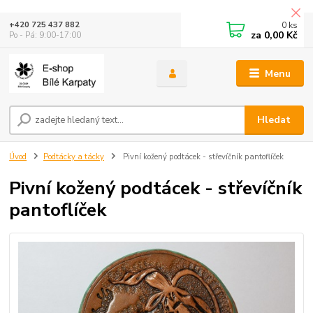
0
ks
+420 725 437 882
za
0,00 Kč
Po - Pá: 9:00-17:00
Menu
Hledat
Úvod
Podtácky a tácky
Pivní kožený podtácek - střevíčník pantoflíček
Pivní kožený podtácek - střevíčník
pantoflíček