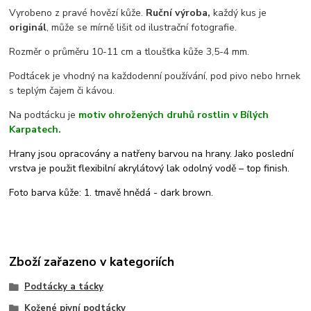
Vyrobeno z pravé hovězí kůže.
Ruční výroba,
každý kus je
originál
, může se mírně lišit od ilustrační fotografie.
Rozměr o průměru 10-11 cm a tloušťka kůže 3,5-4 mm.
Podtácek je vhodný na každodenní používání, pod pivo nebo hrnek
s teplým čajem či kávou.
Na podtácku je
motiv ohrožených druhů rostlin v Bílých
Karpatech.
Hrany jsou opracovány a natřeny barvou na hrany. Jako poslední
vrstva je použit flexibilní akrylátový lak odolný vodě – top finish.
Foto barva kůže: 1. tmavě hnědá - dark brown.
Zboží zařazeno v kategoriích
Podtácky a tácky
Kožené pivní podtácky