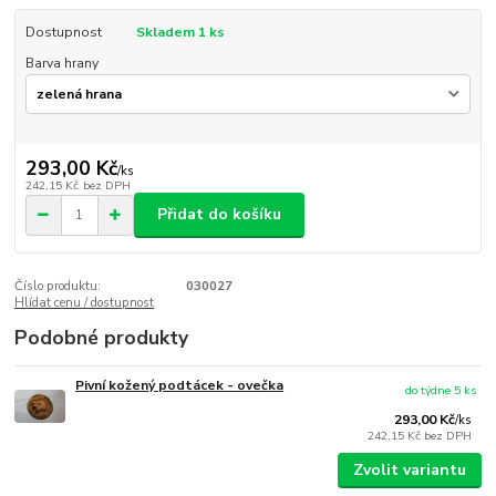
Dostupnost
Skladem 1 ks
Barva hrany
293,00 Kč
/
ks
242,15 Kč
bez DPH
Přidat do košíku
Číslo produktu:
030027
Hlídat cenu / dostupnost
Podobné produkty
Pivní kožený podtácek - ovečka
do týdne 5 ks
293,00 Kč
/
ks
242,15 Kč
bez DPH
Zvolit variantu