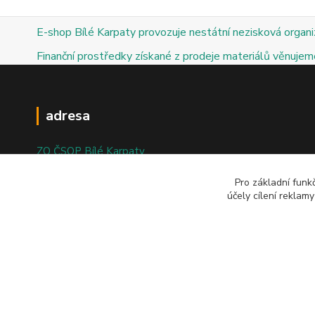
E-shop Bílé Karpaty provozuje nestátní nezisková organ
Finanční prostředky získané z prodeje materiálů věnujeme
adresa
ZO ČSOP Bílé Karpaty
nám. Bartolomějské 47
Pro základní funk
účely cílení reklam
698 01 Veselí nad Moravou
© 2025; ZO ČSOP Bílé Karpaty