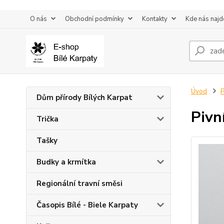
O nás
Obchodní podmínky
Kontakty
Kde nás najd
Úvod
P
Dům přírody Bílých Karpat
Pivn
Trička
Tašky
Budky a krmítka
Regionální travní směsi
Časopis Bílé - Biele Karpaty