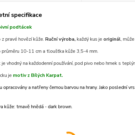
tní specifikace
ivní podtácek
 z pravé hovězí kůže.
Ruční výroba,
každý kus je
originál
, může 
 průměru 10-11 cm a tloušťka kůže 3,5-4 mm.
je vhodný na každodenní používání, pod pivo nebo hrnek s teplým
cku je
motiv z Bílých Karpat.
u opracovány a natřeny černou barvou na hrany. Jako poslední vrst
a kůže: tmavě hnědá - dark brown.