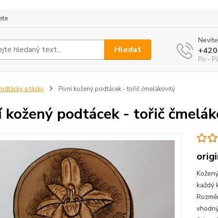
ete
Nevíte
Hledat
+420
Po - P
odtácky a tácky
Pivní kožený podtácek - tořič čmelákovitý
í kožený podtácek - tořič čmelák
orig
Kožený
každý k
Rozměr
vhodný