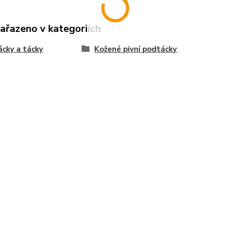
zařazeno v kategoriích
cky a tácky
Kožené pivní podtácky