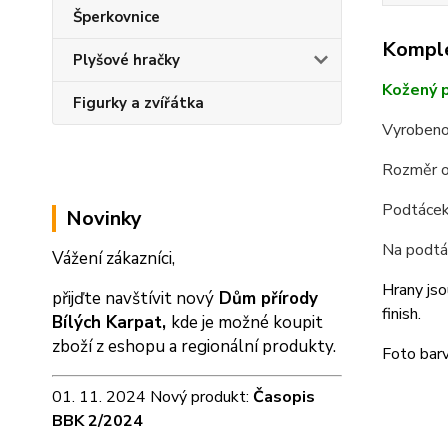
Šperkovnice
Komple
Plyšové hračky
Kožený p
Figurky a zvířátka
Vyrobeno
Rozměr o
Podtácek 
Novinky
Na podtá
Vážení zákazníci,
Hrany jso
přijďte navštívit nový
Dům přírody
finish.
Bílých Karpat,
kde je možné koupit
zboží z eshopu a
regionální produkty.
Foto barv
01. 11. 2024 Nový produkt:
Časopis
BBK 2/2024