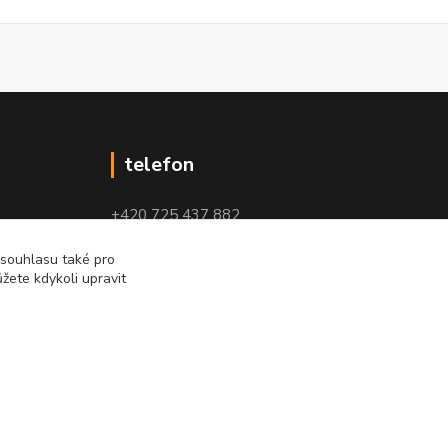
telefon
+420 725 437 882
+420 727 880 789
 souhlasu také pro
žete kdykoli upravit
PO - PÁ: 9 - 17
Vytvořeno na
Eshop-rychle.cz