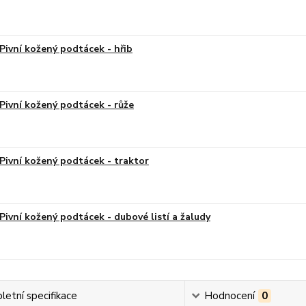
Pivní kožený podtácek - hřib
Pivní kožený podtácek - růže
Pivní kožený podtácek - traktor
Pivní kožený podtácek - dubové listí a žaludy
etní specifikace
Hodnocení
0