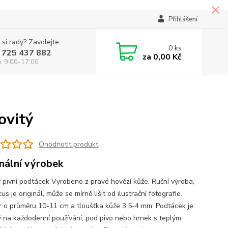
Přihlášení
 si rady? Zavolejte.
0
ks
 725 437 882
za
0,00 Kč
á: 9:00-17:00
ovitý
Ohodnotit produkt
inální výrobek
 pivní podtácek Vyrobeno z pravé hovězí kůže. Ruční výroba,
us je originál, může se mírně lišit od ilustrační fotografie.
 o průměru 10-11 cm a tloušťka kůže 3,5-4 mm. Podtácek je
 na každodenní používání, pod pivo nebo hrnek s teplým