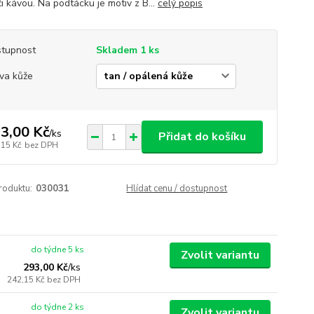
i kávou. Na podtácku je motiv z B...
celý popis
tupnost
Skladem 1 ks
va kůže
3,00 Kč
/
ks
Přidat do košíku
,15 Kč
bez DPH
roduktu:
030031
Hlídat cenu / dostupnost
do týdne 5 ks
Zvolit variantu
293,00 Kč
/
ks
242,15 Kč
bez DPH
do týdne 2 ks
Zvolit variantu