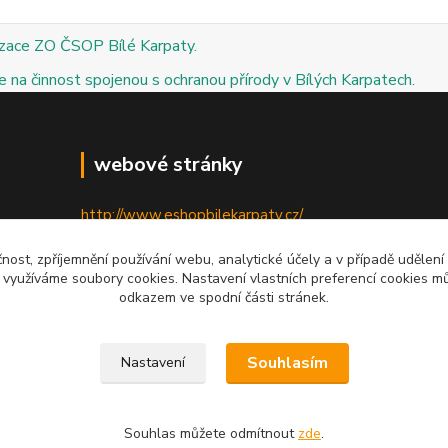
izace ZO ČSOP Bílé Karpaty.
 na činnost spojenou s ochranou přírody v Bílých Karpatech.
webové stránky
http://www.eshopbilekarpaty.cz/
http://csop.bilekarpaty.cz/
čnost, zpříjemnění používání webu, analytické účely a v případě udělení
y využíváme soubory cookies. Nastavení vlastních preferencí cookies mů
http://www.dumprirody.cz/bilekarpaty
odkazem ve spodní části stránek.
Souhlasím
Nastavení
Souhlas můžete odmítnout
zde
.