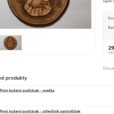
čajem č
Dos
Bar
29
242
Číslo p
é produkty
Pivní kožený podtácek - ovečka
Pivní kožený podtácek - střevíčník pantoflíček